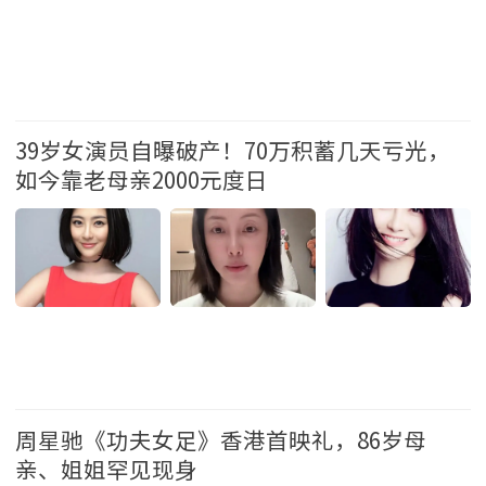
娱乐
39岁女演员自曝破产！70万积蓄几天亏光，
如今靠老母亲2000元度日
娱乐
周星驰《功夫女足》香港首映礼，86岁母
亲、姐姐罕见现身