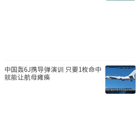
国际
中国轰6J携导弹演训 只要1枚命中
就能让航母瘫痪