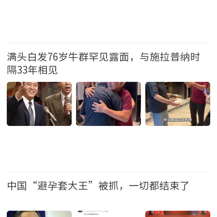
加拿大
满头白发76岁牛群罕见露面，与施拉普纳时
隔33年相见
娱乐
中国“避孕套大王”被抓，一切都结束了