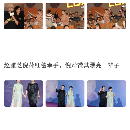
娱乐
赵雅芝倪萍红毯牵手，倪萍赞其漂亮一辈子