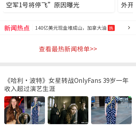
空军1号将停飞”原因曝光
外开
遗憾！梅西未能陪伴父亲走完最后
热
新闻热点
140亿美元现金堆成山，加拿大油
热
满头白发76岁牛群罕见露面，与施
热
查看最热新闻榜单>>
中国“避孕套大王”被抓，一切都
热
溢价9720%神话破灭！拉布布暴跌8
热
《哈利·波特》女星转战OnlyFans 39岁一年
梅西父亲去世：一位伟大的父亲，
热
收入超过演艺生涯
《哈利·波特》女星转战OnlyFans
热