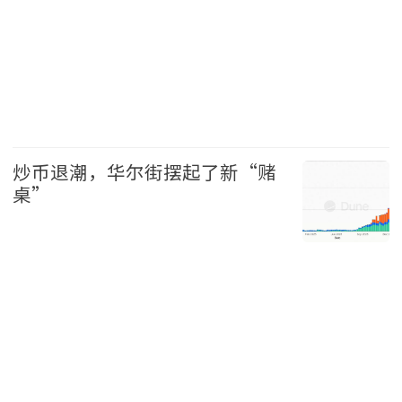
财经
头条
炒币退潮，华尔街摆起了新“赌
桌”