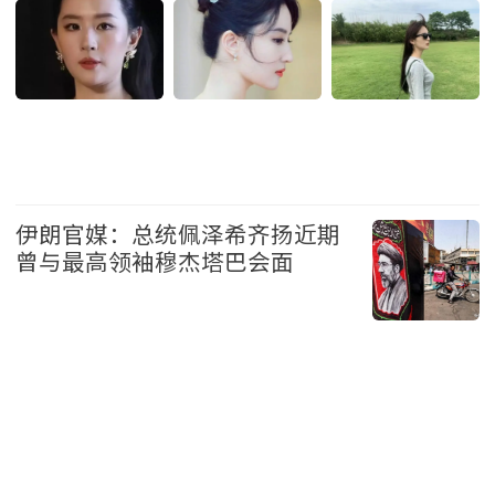
娱乐
伊朗官媒：总统佩泽希齐扬近期
曾与最高领袖穆杰塔巴会面