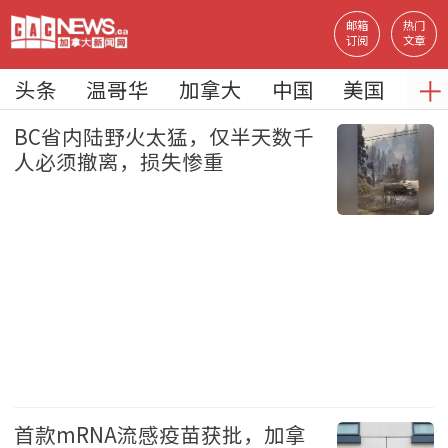
邮箱
热门
订阅
文章
＋
头条
温哥华
加拿大
中国
美国
地
BC省内陆野火太猛，仅半天数千
人必须撤离，损失惨重
BC省
头条
首款mRNA流感疫苗获批，加拿