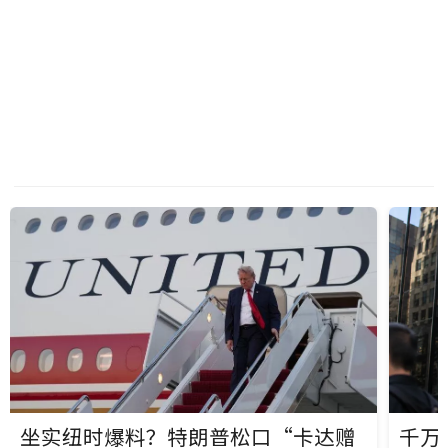
中国
头条
梅西父亲去世：一位伟大的父亲，
热
《哈利·波特》女星转战OnlyFans
热
古巴的现状有多崩溃？人们靠喝水
热
又一资金盘暴雷！香港爆咖啡骗局
热
坐实纽时爆料？特朗普松口“卡达赠
千万
惊天丑闻！英国“债务黑洞”曝光
热