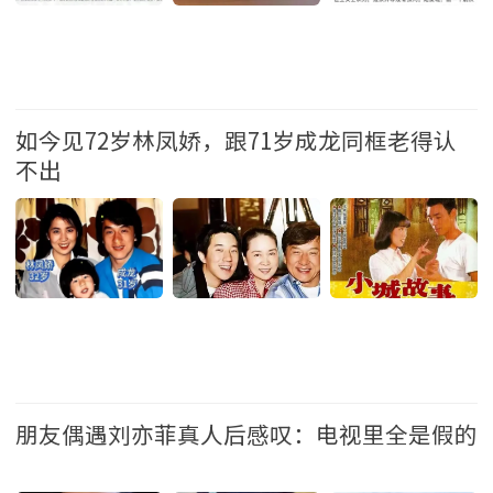
中国
如今见72岁林凤娇，跟71岁成龙同框老得认
不出
娱乐
朋友偶遇刘亦菲真人后感叹：电视里全是假的