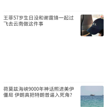
健康
王菲57岁生日没和谢霆锋一起过
飞去云南做这件事
娱乐
荷莫兹海峡9000年神话照进美伊
僵局 伊朗真把特朗普逼入死角？