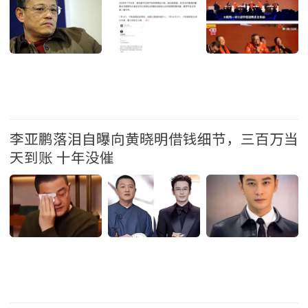
中国
李亚鹏落泪自曝向黄晓明借钱细节，三百万当
天到账 十年没催
娱乐