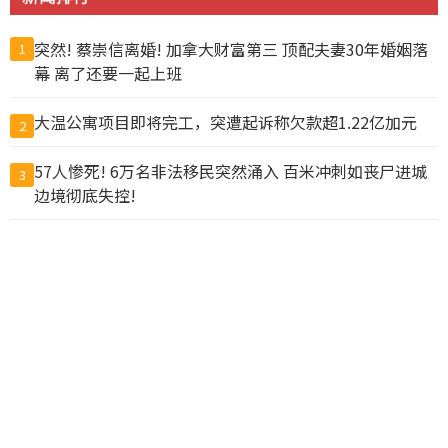
突然! 蔡崇信离婚! 加拿大财富第三 顶配夫妻30年婚姻落
1
幕 离了还要一起上班
大温公寓项目即将完工，突遭起诉称欠款超1.22亿加元
2
57人惨死! 6万名非法移民突然涌入 百米冲刺如丧尸进城
3
边境彻底失控!
为这事 富婆争入“阴道俱乐部”查克柏格华裔妻也参与
4
温市中心大白天发生无故袭击 女路人遭掐脖咬脸拖倒在地
5
抓包丈夫带小三做试管 上海抗癌妻欲销毁胚胎遭拒
6
国务院新规：为预防犯罪可限制公民出境，公务员不得违
7
规移民