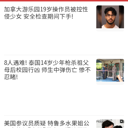
加拿大游乐园19岁操作员被控性
侵少女 安全检查期间下手!
加拿大 2026-08-07
8人遇难! 泰国14岁少年枪杀祖父
母后校园行凶 师生中弹伤亡 惨不
忍睹!
国际 2026-08-07
美国参议员质疑 特鲁多水果姐公