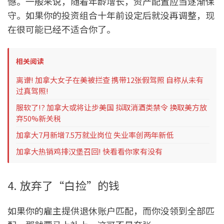
憾。一般来说，随着年龄增长，资产配置应当逐渐保
守。如果你的投资组合十年前设定后就没再调整，现
在很可能已经不适合你了。
相关阅读
离谱! 加拿大女子在美被拦查 携带12张假驾照 自称从未有
过真驾照!
服软了!? 加拿大或将让步美国 拟取消酒类禁令 换取美方放
弃50%新关税
加拿大7月新增7.5万就业岗位 失业率创两年新低
加拿大热销鸡排汉堡召回! 快看看你家有没有
4. 放弃了“白捡”的钱
如果你的雇主提供退休账户匹配，而你没领到全部匹