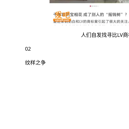
人们自发找寻比LV
02
纹样之争