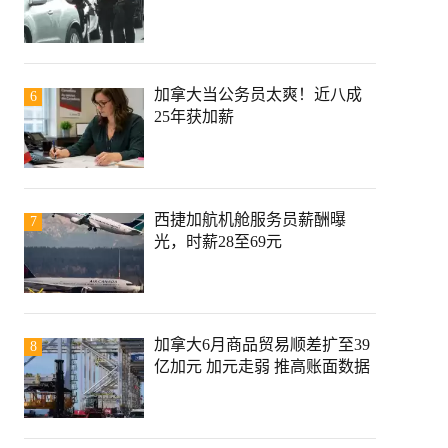
加拿大当公务员太爽！近八成
6
25年获加薪
西捷加航机舱服务员薪酬曝
7
光，时薪28至69元
加拿大6月商品贸易顺差扩至39
8
亿加元 加元走弱 推高账面数据