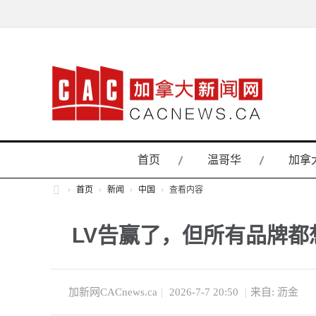
首页
温哥华
加拿
›
首页
›
新闻
›
中国
›
查看内容
加
LV告赢了，但所有品牌
拿
大
新
闻
加新网CACnews.ca
|
2026-7-7 20:50
|
来自: 沥金
网