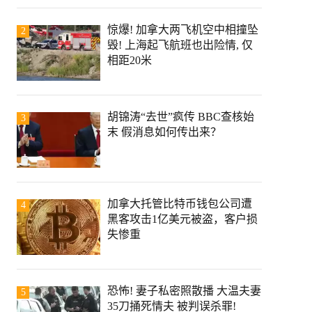
惊爆! 加拿大两飞机空中相撞坠
2
毁! 上海起飞航班也出险情, 仅
相距20米
胡锦涛“去世”疯传 BBC查核始
3
末 假消息如何传出来？
加拿大托管比特币钱包公司遭
4
黑客攻击1亿美元被盗，客户损
失惨重
恐怖! 妻子私密照散播 大温夫妻
5
35刀捅死情夫 被判误杀罪!