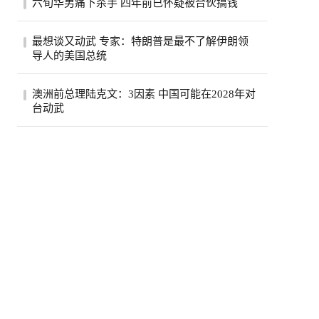
六旬华男痛下杀手 四年前已怀疑被合伙搞钱
费按年上升5.6%，达295亿元，显示2026年
初加...
薄正峰在巴沙迪那投资的35户公寓的开发
最想谈又动武 专家：特朗普是最不了解伊朗领
案，现金投入800万元左右，总贷款1500万
导人的美国总统
元，全...
伊朗德黑兰民众3日经过街道上的反美广告
澳洲前总理陆克文：3因素 中国可能在2028年对
看板。（路透）特朗普总统自认擅长看透并
台动武
利用...
澳州前总理陆克文。(欧新社资料照)澳洲前
总理陆克文在澳洲广播公司（ABC）5日播
出的专...