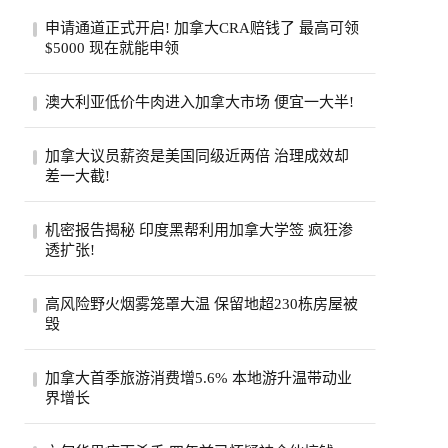
申请通道正式开启! 加拿大CRA赔钱了 最高可领
$5000 现在就能申领
加拿大税务局账户在2020年遭黑客入侵后，
澳大利亚低价牛肉进入加拿大市场 便宜一大半!
拖了6年的集体诉讼终于走到了赔钱这一
步。从8...
加拿大超市引入低价澳大利亚牛肉，与本地
加拿大议员薪资是美国同级近两倍 治理成效却
产品每公斤价差超40加元。供应紧张、气候
差一大截!
成本...
加拿大纳税人联合会报告称，加拿大省级议
机密报告揭秘 印度黑帮利用加拿大学签 疯狂渗
员平均年薪约11.5万加元，是美国州级议员
透扩张!
近两...
一份加拿大边境服务局机密报告披露，印度
高风险野火烟雾笼罩大温 保留地超230栋房屋被
比什诺伊帮派头目戈迪·布拉尔持学生签证
毁
入境...
大温哥华地区遭评级高达9级的野火烟雾笼
加拿大首季旅游消费增5.6% 本地游升温带动业
罩，奥卡纳根印第安保留地火灾致逾230栋
界增长
房屋被...
加拿大统计局公布，今年第一季全国旅游消