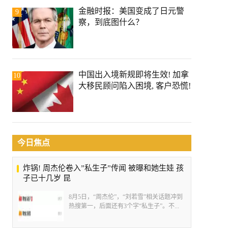
金融时报：美国变成了日元警
9
察，到底图什么？
中国出入境新规即将生效! 加拿
10
大移民顾问陷入困境, 客户恐慌!
今日焦点
炸锅! 周杰伦卷入”私生子”传闻 被曝和她生娃 孩
子已十几岁 昆
8月5日，“周杰伦”，“刘若雪”相关话题冲到
热搜第一，后面还有3个字“私生子”。不...