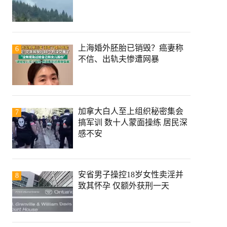
上海婚外胚胎已销毁？癌妻称
6
不信、出轨夫惨遭网暴
加拿大白人至上组织秘密集会
7
搞军训 数十人蒙面操练 居民深
感不安
安省男子操控18岁女性卖淫并
8
致其怀孕 仅额外获刑一天