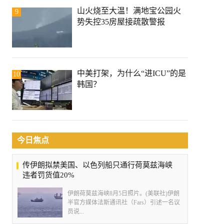
山火烧至大温！满地宝公园火
9
势失控35房屋接疏散警报
中美打架，为什么“进ICU”的是
10
韩国？
今日焦点
传伊朗拟禁美国、以色列船只通行荷莫兹海峡
违者罚货值20%
伊朗荷莫兹海峡8月5日照片。(美联社)伊朗
半官方媒体法斯通讯社（Fars）引述一名议
员说...