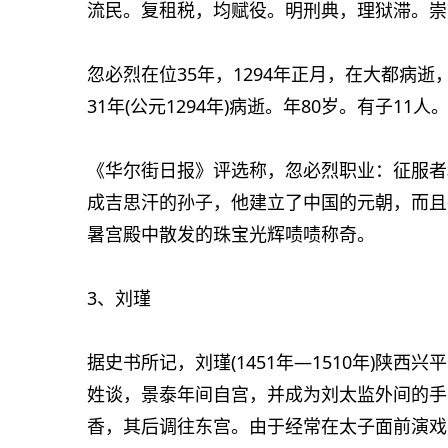
流民。复租税，均赋役。明刑典，理狱滞。崇
忽必烈在位35年，1294年正月，在大都病
31年(公元1294年)病逝。年80岁。有子1
《华尔街日报》评选称，忽必烈职业：征服者和
成吉思汗的孙子，他建立了中国的元朝，而且
暑宫殿中散发的珠宝光辉啧啧称奇。
3、刘瑾
据史书所记，刘瑾(1451年—1510年)陕
姓谈，景泰年间自宫，并成为刘太监外间的手
香，其后调往东宫。由于经常在太子面前演戏