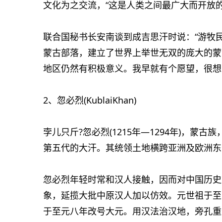
文化为之交流，“这是人类之间最广大而开放的
联合国秘书长安南谈到成吉思汗时说：“游牧
蒙古部落，建立了世界上举世无双的庞大的蒙
地区仍然有积极意义。我早就有个愿望，很想
2、忽必烈(KublaiKhan)
孛儿只斤?忽必烈(1215年—1294年)，
第五代的大汗。其统领土地横跨亚洲及欧洲东
忽必烈年轻时常和汉人接触，因而对中国历史
象，延揽大批中原汉人加以仿效。元世祖于至
于至元八年改号大元。用汉法治汉地，旁孔重