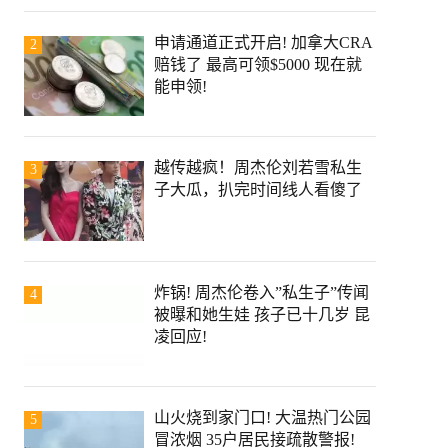
申请通道正式开启! 加拿大CRA
2
赔钱了 最高可领$5000 现在就
能申领!
越传越疯！周杰伦刘若雪私生
3
子大瓜，扒完时间线人看傻了
炸锅! 周杰伦卷入”私生子”传闻
4
被曝和她生娃 孩子已十几岁 昆
凌回应!
山火烧到家门口! 大温热门公园
5
冒浓烟 35户居民接疏散警报!