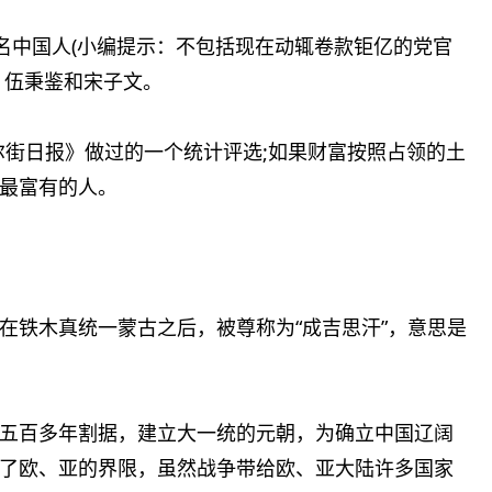
名中国人(小编提示：不包括现在动辄卷款钜亿的党官
、伍秉鉴和宋子文。
华尔街日报》做过的一个统计评选;如果财富按照占领的土
最富有的人。
7)，在铁木真统一蒙古之后，被尊称为“成吉思汗”，意思是
五百多年割据，建立大一统的元朝，为确立中国辽阔
了欧、亚的界限，虽然战争带给欧、亚大陆许多国家