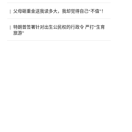
加拿大食品检验局（CFIA）近日接连发布
父母砸重金送我读多大，我却觉得自己“不值”！
两则食品召回通知，涉及知名品牌瓶装水和
鸡肉汉...
“父母为我的教育花了这么多钱，可我越来
特朗普签署针对出生公民权的行政令 严打“生育
越觉得，自己根本不值得。”一名多伦多大
旅游”
学（...
当地时间8月6日，美国总统特朗普在白宫签
署两项行政令，重点打击商业化“生育旅
游”，...