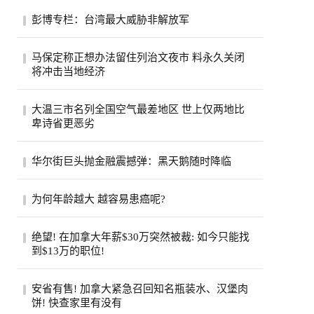
彭博专栏：台湾最大威胁非解放军
彭博专栏作家瓦斯瓦尼表示，比起解放军，
马保定称正想办法留住列治文夜市 料永久关闭
台湾民众更该担心中共的认知作战。（美联
将冲击当地经济
社）...
列治文夜市能否在市内其他地方找到新的落
大温三市名列全国空气最差地区 世上仅两地比
脚点？列治文市官员们希望如此，他们担心
卑诗省更恶劣
今年...
受山火烟雾影响，卑诗省南部内陆名登全球
华尔街巨头抛金融震撼弹：黑天鹅随时降临
空气质素最恶劣地区之列。目前世上只有巴
基斯...
股市屡创新高、投资热度不减，但华尔街却
为何年龄越大 越容易患癌呢?
开始拉响警报。摩根大通执行长戴蒙
（Jamie Di...
步入中年之后，许多人会发现身边患癌的亲
绝望! 在加拿大年薪$30万突然被裁: 如今只能找
友似乎变多了。五十岁的老张就是如此，原
到$13万的职位!
本以...
近日，在Reddit的加拿大求职论坛
安省有售! 加拿大紧急召回知名瓶装水、汉堡肉
（r/CanadaJobs）上，一篇关于薪资断崖式
饼! 快查家里有没有
下跌的帖子引...