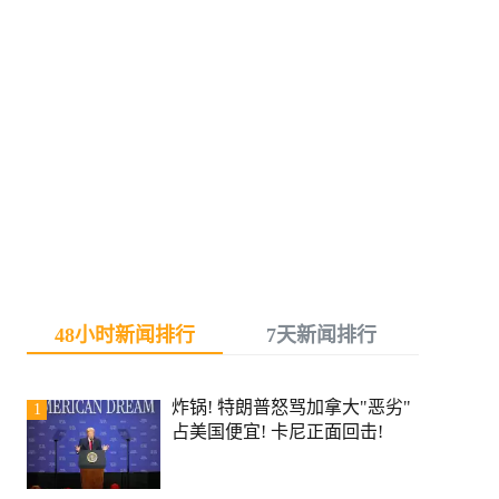
48小时新闻排行
7天新闻排行
炸锅! 特朗普怒骂加拿大"恶劣"
1
占美国便宜! 卡尼正面回击!