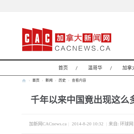
首页
温哥华
加拿
›
首页
›
新闻
›
历史
›
查看内容
加
千年以来中国竟出现这么
拿
大
新
闻
加新网CACnews.ca
|
2014-8-20 10:32
|
来自: 环球网
网