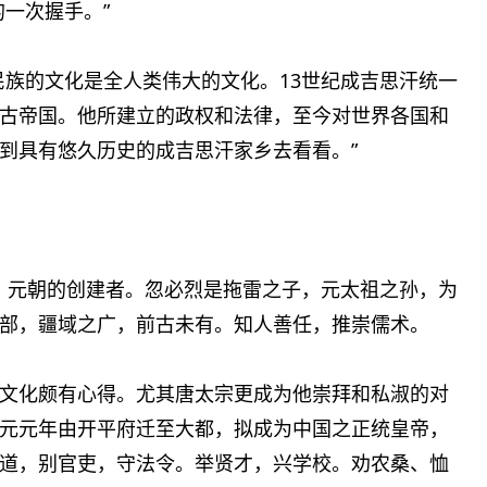
一次握手。”
民族的文化是全人类伟大的文化。13世纪成吉思汗统一
古帝国。他所建立的政权和法律，至今对世界各国和
到具有悠久历史的成吉思汗家乡去看看。”
蒙古族，元朝的创建者。忽必烈是拖雷之子，元太祖之孙，为
部，疆域之广，前古未有。知人善任，推崇儒术。
文化颇有心得。尤其唐太宗更成为他崇拜和私淑的对
元元年由开平府迁至大都，拟成为中国之正统皇帝，
道，别官吏，守法令。举贤才，兴学校。劝农桑、恤