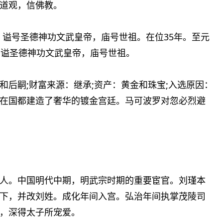
道观，信佛教。
逝，谥号圣德神功文武皇帝，庙号世祖。在位35年。至元
1人。谥圣德神功文武皇帝，庙号世祖。
后嗣;财富来源：继承;资产：黄金和珠宝;入选原因：
在国都建造了奢华的镀金宫廷。马可波罗对忽必烈避
西兴平人。中国明代中期，明武宗时期的重要宦官。刘瑾本
下，并改刘姓。成化年间入宫。弘治年间执掌茂陵司
，深得太子所宠爱。