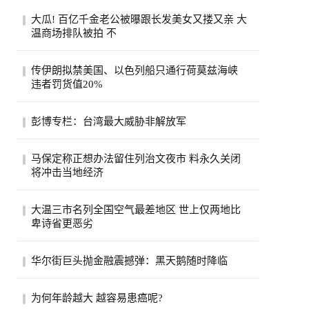
大瓜! 百亿千金老公被曝跟长发美女又搂又亲 大
温商场排队被拍 不
一段在温哥华街头随手拍下的手机视频，突
传伊朗拟禁美国、以色列船只通行荷莫兹海峡
然把香港豪门圈炸开了锅。8月6日，有网友
违者罚货值20%
在社...
伊朗荷莫兹海峡8月5日照片。(美联社)伊朗
彭博专栏：台湾最大威胁非解放军
半官方媒体法斯通讯社（Fars）引述一名议
员说...
彭博专栏作家瓦斯瓦尼表示，比起解放军，
马保定称正想办法留住列治文夜市 料永久关闭
台湾民众更该担心中共的认知作战。（美联
将冲击当地经济
社）...
列治文夜市能否在市内其他地方找到新的落
大温三市名列全国空气最差地区 世上仅两地比
脚点？列治文市官员们希望如此，他们担心
卑诗省更恶劣
今年...
受山火烟雾影响，卑诗省南部内陆名登全球
华尔街巨头抛金融震撼弹：黑天鹅随时降临
空气质素最恶劣地区之列。目前世上只有巴
基斯...
股市屡创新高、投资热度不减，但华尔街却
为何年龄越大 越容易患癌呢?
开始拉响警报。摩根大通执行长戴蒙