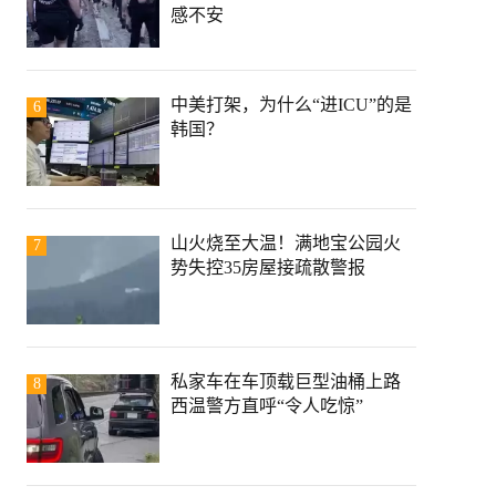
感不安
中美打架，为什么“进ICU”的是
6
韩国？
山火烧至大温！满地宝公园火
7
势失控35房屋接疏散警报
私家车在车顶载巨型油桶上路
8
西温警方直呼“令人吃惊”