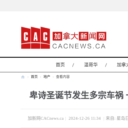
首页
温哥华
加拿
›
首页
›
地产
›
查看内容
加
卑诗圣诞节发生多宗车祸 
拿
大
新
闻
加新网CACnews.ca
|
2024-12-26 11:34
|
来自: 星岛
网