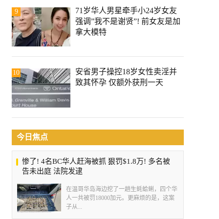
71岁华人男星牵手小24岁女友
9
强调”我不是谢贤”! 前女友是加
拿大模特
安省男子操控18岁女性卖淫并
10
致其怀孕 仅额外获刑一天
今日焦点
惨了! 4名BC华人赶海被抓 狠罚$1.8万! 多名被
告未出庭 法院发逮
在温哥华岛海边挖了一趟生蚝蛤蜊，四个华
人一共被罚18000加元。更麻烦的是，这案
子从...