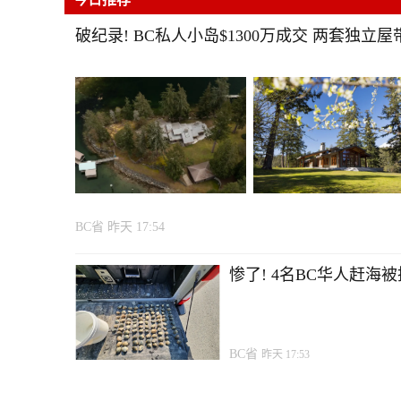
破纪录! BC私人小岛$1300万成交 两套独立
BC省
昨天 17:54
惨了! 4名BC华人赶海被
BC省
昨天 17:53