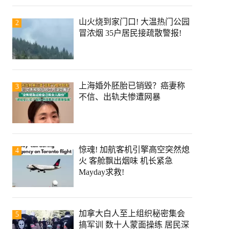
山火烧到家门口! 大温热门公园
2
冒浓烟 35户居民接疏散警报!
上海婚外胚胎已销毁？癌妻称
3
不信、出轨夫惨遭网暴
惊魂! 加航客机引擎高空突然熄
4
火 客舱飘出烟味 机长紧急
Mayday求救!
加拿大白人至上组织秘密集会
5
搞军训 数十人蒙面操练 居民深