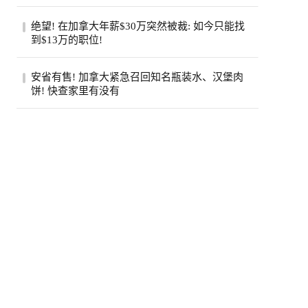
（Jamie Di...
步入中年之后，许多人会发现身边患癌的亲
绝望! 在加拿大年薪$30万突然被裁: 如今只能找
友似乎变多了。五十岁的老张就是如此，原
到$13万的职位!
本以...
近日，在Reddit的加拿大求职论坛
安省有售! 加拿大紧急召回知名瓶装水、汉堡肉
（r/CanadaJobs）上，一篇关于薪资断崖式
饼! 快查家里有没有
下跌的帖子引...
加拿大食品检验局（CFIA）近日接连发布
两则食品召回通知，涉及知名品牌瓶装水和
鸡肉汉...