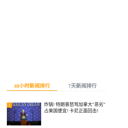
48小时新闻排行
7天新闻排行
炸锅! 特朗普怒骂加拿大"恶劣"
1
占美国便宜! 卡尼正面回击!