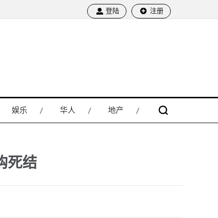
登陆
注册
娱乐
华人
地产
购死结