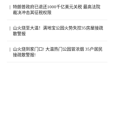
西温哥华警方近日重点报告了他们在长周末
特朗普政府已退还1000千亿美元关税 最高法院
期间进行的一次罕见的交通拦截。西温警局
裁决冲击其征税权限
在社...
美国政府已退还约1000亿美元关税，约占依
山火烧至大温！满地宝公园火势失控35房屋接疏
据国际紧急经济权力法所征税款的六成。最
散警报
高法...
位于卑诗省大温地区的满地宝周三(5日)下午
山火烧到家门口! 大温热门公园冒浓烟 35户居民
发生山火，当局下午稍晚更新消息，称已有
接疏散警报!
两...
卑诗省大温贝尔卡拉地区公园周三突发野
火，安莫尔村35处房产接疏散警报。高压电
线一度...