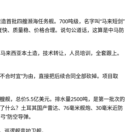
造首批四艘濒海任务舰。700吨级，名字叫“马来短剑”
。速度快、质量稳、价格合理。说句公道话，这算是中马防
在马来西亚本土造，技术转让，人员培训，全套跟上。
“不合时宜”为由，直接把后续合同全部砍掉。项目取
舰，总价5.5亿美元。排水量2500吨，是第一批次的
了什么？土耳其国产雷达、76毫米舰炮、30毫米近防
海弓”防空导弹。
吨，巡逻舰变护卫舰。