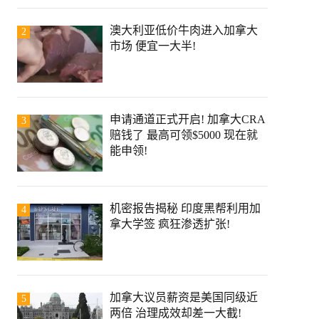
澳大利亚低价牛肉进入加拿大
2
市场 便宜一大半!
申请通道正式开启! 加拿大CRA
3
赔钱了 最高可领$5000 现在就
能申领!
机密报告揭秘 印度黑帮利用加
4
拿大学签 疯狂渗透扩张!
加拿大议员薪资是美国同级近
5
两倍 治理成效却差一大截!