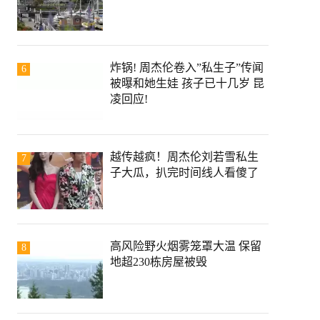
炸锅! 周杰伦卷入”私生子”传闻
6
被曝和她生娃 孩子已十几岁 昆
凌回应!
越传越疯！周杰伦刘若雪私生
7
子大瓜，扒完时间线人看傻了
高风险野火烟雾笼罩大温 保留
8
地超230栋房屋被毁