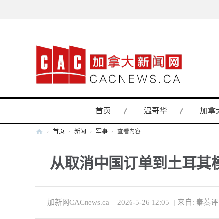
首页
温哥华
加拿
›
首页
›
新闻
›
军事
›
查看内容
加
从取消中国订单到土耳其
拿
大
新
闻
加新网CACnews.ca
|
2026-5-26 12:05
|
来自: 秦蓁
网