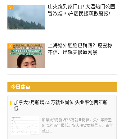
山火烧到家门口! 大温热门公园
9
冒浓烟 35户居民接疏散警报!
上海婚外胚胎已销毁？癌妻称
10
不信、出轨夫惨遭网暴
今日焦点
加拿大7月新增7.5万就业岗位 失业率创两年新
低
加拿大7月新增7.5万就业岗位，失业率降至
6.4%的两年最低。安大略省贡献最大，青年
就业...