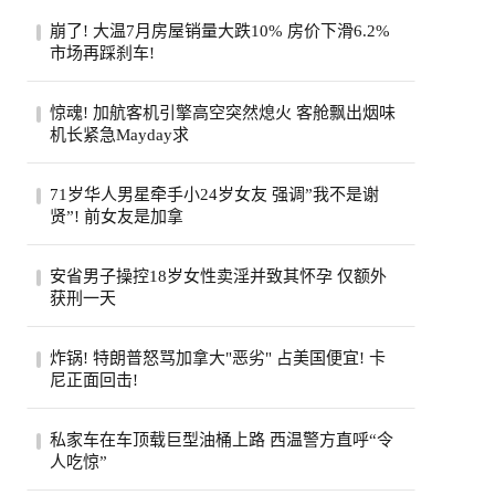
崩了! 大温7月房屋销量大跌10% 房价下滑6.2%
市场再踩刹车!
反复拉扯温哥华楼市刚在6月露出一点回暖
惊魂! 加航客机引擎高空突然熄火 客舱飘出烟味
迹象，7月马上又踩了刹车。大温地产经纪
机长紧急Mayday求
协会最...
一架从多伦多飞往旧金山的加航客机，眼看
71岁华人男星牵手小24岁女友 强调”我不是谢
就要抵达目的地，机舱里却突然冒出烟味，
贤”! 前女友是加拿
一号...
71岁的台湾老牌男星姜厚任，刚过完生日，
安省男子操控18岁女性卖淫并致其怀孕 仅额外
顺手官宣了女友。女友陈苡㛤（童芯），比
获刑一天
他整...
安大略省47岁男子霍格亚尼因操控18岁女性
炸锅! 特朗普怒骂加拿大"恶劣" 占美国便宜! 卡
卖淫并致其怀孕，被判处已羁押时间之外仅
尼正面回击!
一天...
特朗普怒斥加拿大“讨厌”，加总理卡尼回应
私家车在车顶载巨型油桶上路 西温警方直呼“令
将继续捍卫本国利益，同一天加美贸易官员
人吃惊”
恢...