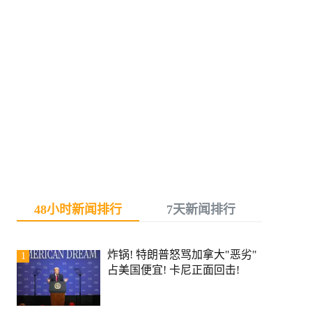
48小时新闻排行
7天新闻排行
炸锅! 特朗普怒骂加拿大"恶劣"
1
占美国便宜! 卡尼正面回击!