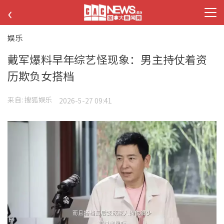
‹
娱乐
戴军爆料早年综艺怪现象：男主持仗着资
历欺负女搭档
来自:
搜狐娱乐
2026-5-27 09:41