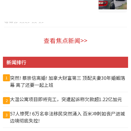
温哥华 2026-08-06
查看焦点新闻>>
新闻排行
突然! 蔡崇信离婚! 加拿大财富第三 顶配夫妻30年婚姻落
1
幕 离了还要一起上班
大温公寓项目即将完工，突遭起诉称欠款超1.22亿加元
2
57人惨死! 6万名非法移民突然涌入 百米冲刺如丧尸进城
3
边境彻底失控!