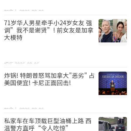
加拿大 2026-08-06
71岁华人男星牵手小24岁女友 强
调”我不是谢贤”! 前女友是加拿
大模特
娱乐 2026-08-06
炸锅! 特朗普怒骂加拿大"恶劣" 占
美国便宜! 卡尼正面回击!
加拿大 2026-08-06
私家车在车顶载巨型油桶上路 西
温警方直呼“令人吃惊”