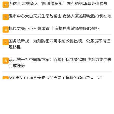
为这事 富婆争入“阴道俱乐部”查克柏格华裔妻也参与
4
温市中心大白天发生无故袭击 女路人遭掐脖咬脸拖倒在地
5
抓包丈夫带小三做试管 上海抗癌妻欲销毁胚胎遭拒
6
国务院新规：为预防犯罪可限制公民出境，公务员不得违
7
规移民
暗示统一？中国解放军：百年目标到关键期 注意力集中未
8
完成任务
$50卖$10! 加拿大超市印度员工换标签给自己人“打
9
折”, 结果惨了
Airbnb公布加拿大10大最热门社区 全国多地上榜
10