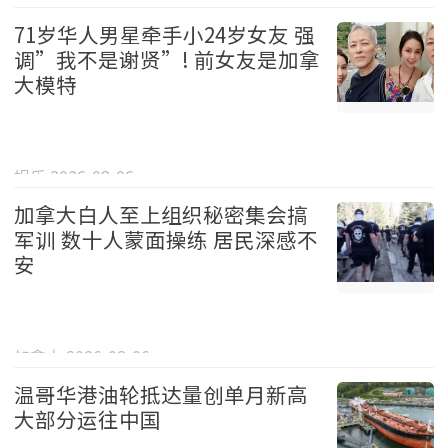
71岁华人男星牵手小24岁女友 强
调”我不是谢贤”! 前女友是加拿
大模特
娱乐 2026-08-06
加拿大白人至上组织秘密集会搞
军训 数十人蒙面操练 居民深感不
安
加拿大 2026-08-06
温哥华港油轮抵达量创单月新高
大部分运往中国