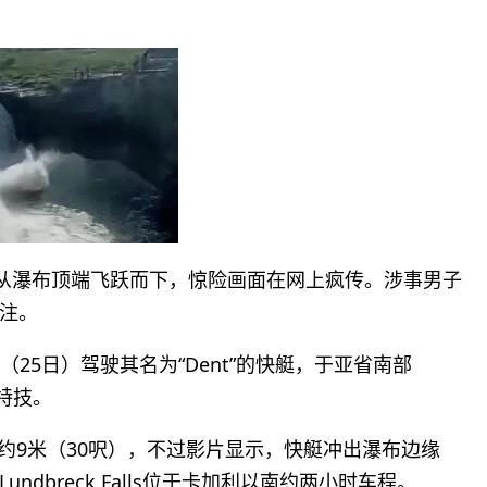
t）从瀑布顶端飞跃而下，惊险画面在网上疯传。涉事男子
注。
en，周一（25日）驾驶其名为“Dent”的快艇，于亚省南部
飞瀑特技。
k Falls高约9米（30呎），不过影片显示，快艇冲出瀑布边缘
dbreck Falls位于卡加利以南约两小时车程。