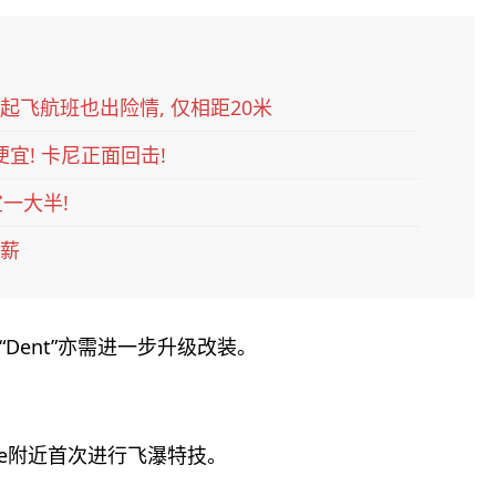
起飞航班也出险情, 仅相距20米
便宜! 卡尼正面回击!
一大半!
加薪
Dent”亦需进一步升级改装。
Ridge附近首次进行飞瀑特技。