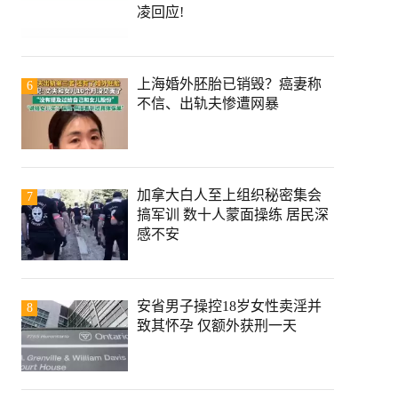
凌回应!
上海婚外胚胎已销毁？癌妻称
6
不信、出轨夫惨遭网暴
加拿大白人至上组织秘密集会
7
搞军训 数十人蒙面操练 居民深
感不安
安省男子操控18岁女性卖淫并
8
致其怀孕 仅额外获刑一天