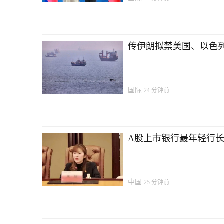
传伊朗拟禁美国、以色列
国际
24 分钟前
A股上市银行最年轻行长…
中国
25 分钟前