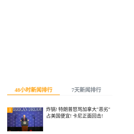
48小时新闻排行
7天新闻排行
炸锅! 特朗普怒骂加拿大"恶劣"
1
占美国便宜! 卡尼正面回击!