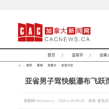
首页
温哥华
加拿
›
首页
›
新闻
›
加拿大
›
查看内容
加
亚省男子驾快艇瀑布飞跃
拿
大
新
闻
加新网CACnews.ca
|
2026-5-29 09:19
|
来自: 星岛
网