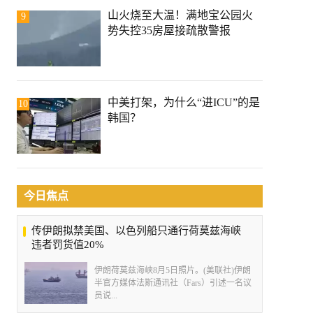
山火烧至大温！满地宝公园火
9
势失控35房屋接疏散警报
中美打架，为什么“进ICU”的是
10
韩国？
今日焦点
传伊朗拟禁美国、以色列船只通行荷莫兹海峡
违者罚货值20%
伊朗荷莫兹海峡8月5日照片。(美联社)伊朗
半官方媒体法斯通讯社（Fars）引述一名议
员说...