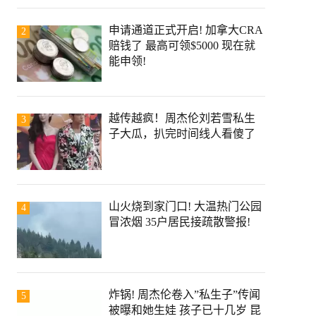
申请通道正式开启! 加拿大CRA
2
赔钱了 最高可领$5000 现在就
能申领!
越传越疯！周杰伦刘若雪私生
3
子大瓜，扒完时间线人看傻了
山火烧到家门口! 大温热门公园
4
冒浓烟 35户居民接疏散警报!
炸锅! 周杰伦卷入”私生子”传闻
5
被曝和她生娃 孩子已十几岁 昆