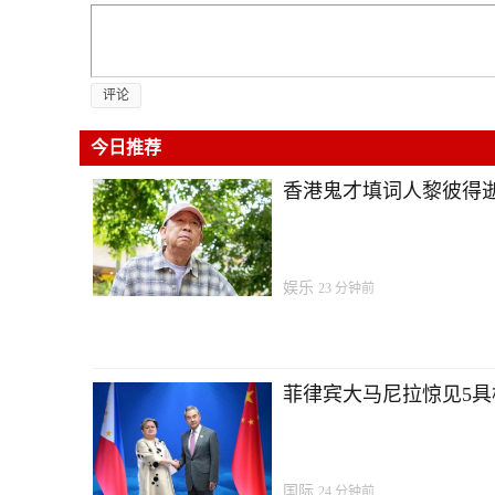
评论
今日推荐
香港鬼才填词人黎彼得逝
娱乐
23 分钟前
菲律宾大马尼拉惊见5具棺
国际
24 分钟前