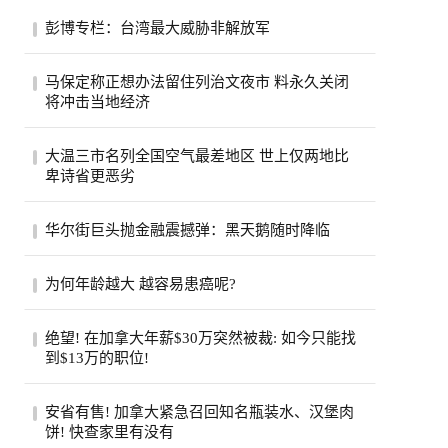
彭博专栏：台湾最大威胁非解放军
彭博专栏作家瓦斯瓦尼表示，比起解放军，
马保定称正想办法留住列治文夜市 料永久关闭
台湾民众更该担心中共的认知作战。（美联
将冲击当地经济
社）...
列治文夜市能否在市内其他地方找到新的落
大温三市名列全国空气最差地区 世上仅两地比
脚点？列治文市官员们希望如此，他们担心
卑诗省更恶劣
今年...
受山火烟雾影响，卑诗省南部内陆名登全球
华尔街巨头抛金融震撼弹：黑天鹅随时降临
空气质素最恶劣地区之列。目前世上只有巴
基斯...
股市屡创新高、投资热度不减，但华尔街却
为何年龄越大 越容易患癌呢?
开始拉响警报。摩根大通执行长戴蒙
（Jamie Di...
步入中年之后，许多人会发现身边患癌的亲
绝望! 在加拿大年薪$30万突然被裁: 如今只能找
友似乎变多了。五十岁的老张就是如此，原
到$13万的职位!
本以...
近日，在Reddit的加拿大求职论坛
安省有售! 加拿大紧急召回知名瓶装水、汉堡肉
（r/CanadaJobs）上，一篇关于薪资断崖式
饼! 快查家里有没有
下跌的帖子引...