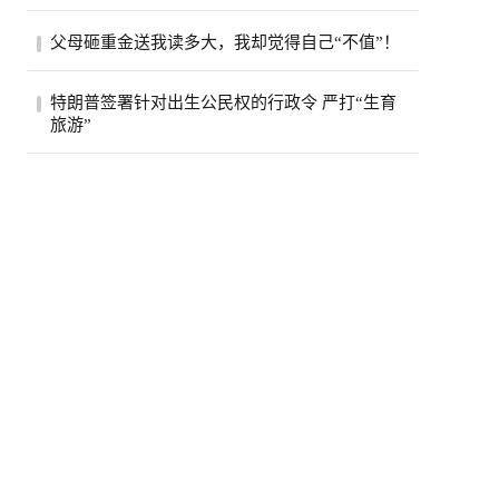
加拿大食品检验局（CFIA）近日接连发布
父母砸重金送我读多大，我却觉得自己“不值”！
两则食品召回通知，涉及知名品牌瓶装水和
鸡肉汉...
“父母为我的教育花了这么多钱，可我越来
特朗普签署针对出生公民权的行政令 严打“生育
越觉得，自己根本不值得。”一名多伦多大
旅游”
学（...
当地时间8月6日，美国总统特朗普在白宫签
署两项行政令，重点打击商业化“生育旅
游”，...