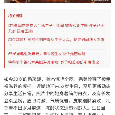
相关阅读
炸锅! 周杰伦卷入”私生子”传闻 被曝和她生娃 孩子已十
几岁 昆凌回应!
越传越疯！周杰伦刘若雪私生子大瓜，扒完时间线人看傻
了
65岁崔健近况曝光，曾未婚生女至今婚恋成谜
特鲁多半裸与水果姐海滩激吻! 身价相差40倍引爆热议
如今52岁的杨采妮，状态惊艳全网，完美诠释了被幸
福滋养的模样。近期她迎来52岁生日，罕见更新动态
分享生活日常，照片中的她身着简约白衣，及肩长发
温柔温婉，眉眼清澈、气质优雅，皮肤细腻紧致，几
乎看不出岁月痕迹，冻龄状态远超同龄人。生日当
天，丈夫邱韶智第一时间送上祝福，家人相伴左右，