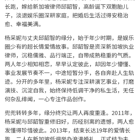
长跑，嫁给新加坡律师邱韶智，高龄诞下双胞胎儿
子，淡退娱乐圈深耕家庭，把婚后生活过得安稳治
愈、幸福美满。
杨采妮与丈夫邱韶智的缘分，始于年少时期，是娱乐
圈少有的超长情爱情故事。邱韶智是资深新加坡执业
律师，沉稳儒雅、品行端正，自带成熟稳重的气质。
两人年少相知相恋，早早认定彼此，却因年少懵懂、
事业发展节奏不一，中途短暂分手，各自奔赴人生轨
迹。分开的多年里，杨采妮专注深耕演艺事业，打磨
演技、沉淀自我，始终保持低调干净的私生活，无任
何杂乱绯闻，一心专注作品创作。
兜兜转转多年，缘分终究让两人再度重逢。2011年，
杨采妮与邱韶智重修旧好，历经别离的遗憾，两人愈
发懂得珍惜彼此。2013年，结束长达19年的爱情长
跑，二人在新加坡低调举办浪漫婚礼，正式结为夫