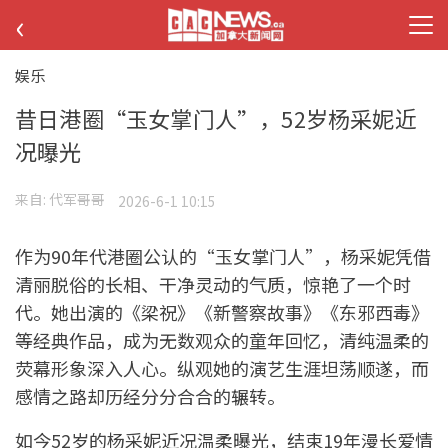
‹
娱乐
昔日港圈“玉女掌门人”，52岁杨采妮近
况曝光
来自:
代军哥哥
2026-6-1 10:15
作为90年代港圈公认的“玉女掌门人”，杨采妮凭借
清丽脱俗的长相、干净灵动的气质，惊艳了一个时
代。她出演的《梁祝》《新警察故事》《东邪西毒》
等经典作品，成为无数观众的童年回忆，清纯温柔的
荧幕形象深入人心。纵观她的演艺生涯坦荡顺遂，而
感情之路却历经分分合合的辗转。
如今52岁的杨采妮近况温柔曝光，结束19年漫长爱情