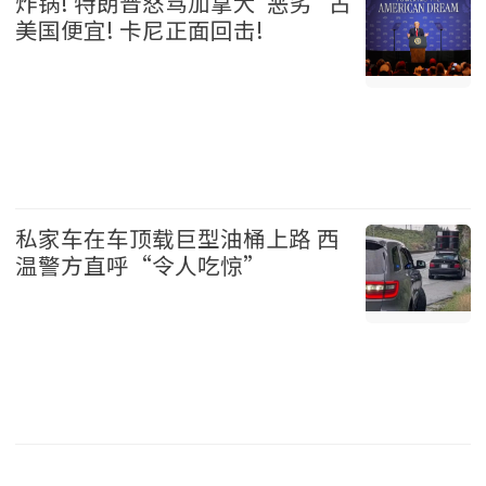
炸锅! 特朗普怒骂加拿大"恶劣" 占
美国便宜! 卡尼正面回击!
加拿大 2026-08-06
私家车在车顶载巨型油桶上路 西
温警方直呼“令人吃惊”
温哥华 2026-08-06