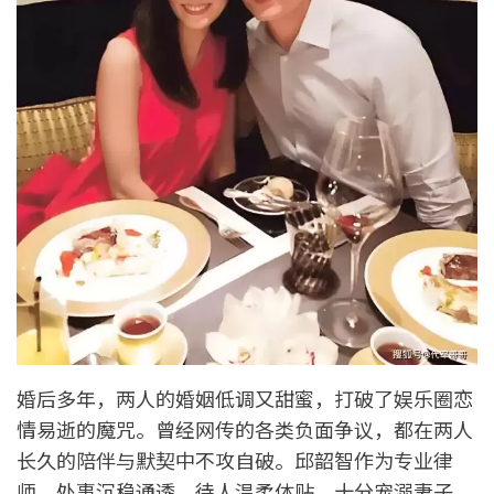
婚后多年，两人的婚姻低调又甜蜜，打破了娱乐圈恋
情易逝的魔咒。曾经网传的各类负面争议，都在两人
长久的陪伴与默契中不攻自破。邱韶智作为专业律
师，处事沉稳通透，待人温柔体贴，十分宠溺妻子，