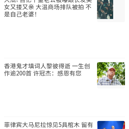
女又搂又亲 大温商场排队被拍 不
是自己老婆！
温哥华 2026-08-07
香港鬼才填词人黎彼得逝 一生创
作逾200首 许冠杰：感恩有您
娱乐 2026-08-07
菲律宾大马尼拉惊见5具棺木 留有