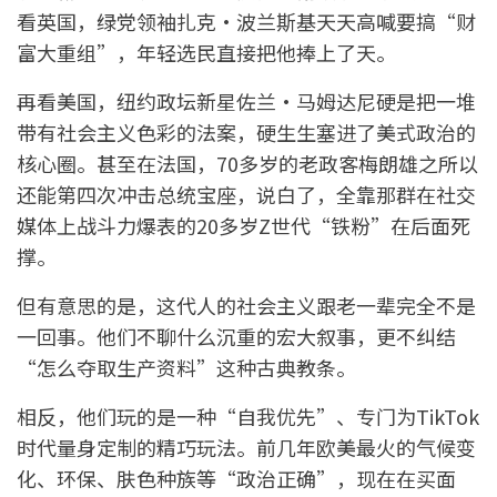
看英国，绿党领袖扎克·波兰斯基天天高喊要搞“财
富大重组”，年轻选民直接把他捧上了天。
再看美国，纽约政坛新星佐兰·马姆达尼硬是把一堆
带有社会主义色彩的法案，硬生生塞进了美式政治的
核心圈。甚至在法国，70多岁的老政客梅朗雄之所以
还能第四次冲击总统宝座，说白了，全靠那群在社交
媒体上战斗力爆表的20多岁Z世代“铁粉”在后面死
撑。
但有意思的是，这代人的社会主义跟老一辈完全不是
一回事。他们不聊什么沉重的宏大叙事，更不纠结
“怎么夺取生产资料”这种古典教条。
相反，他们玩的是一种“自我优先”、专门为TikTok
时代量身定制的精巧玩法。前几年欧美最火的气候变
化、环保、肤色种族等“政治正确”，现在在买面