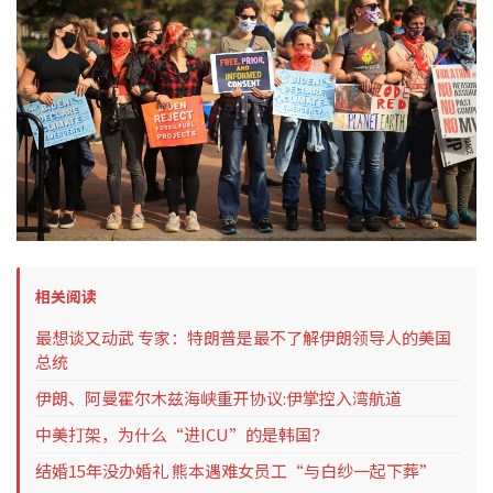
相关阅读
最想谈又动武 专家：特朗普是最不了解伊朗领导人的美国
总统
伊朗、阿曼霍尔木兹海峡重开协议:伊掌控入湾航道
中美打架，为什么“进ICU”的是韩国？
结婚15年没办婚礼 熊本遇难女员工“与白纱一起下葬”