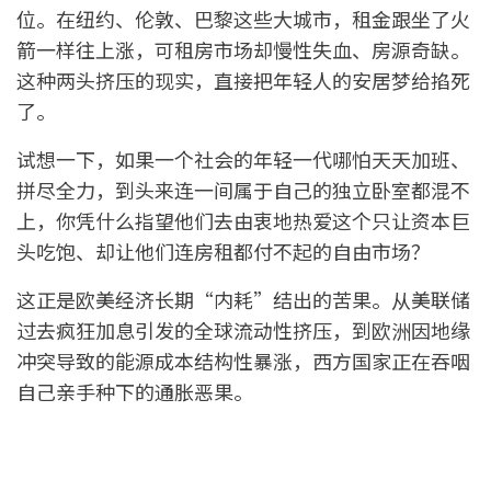
位。在纽约、伦敦、巴黎这些大城市，租金跟坐了火
箭一样往上涨，可租房市场却慢性失血、房源奇缺。
这种两头挤压的现实，直接把年轻人的安居梦给掐死
了。
试想一下，如果一个社会的年轻一代哪怕天天加班、
拼尽全力，到头来连一间属于自己的独立卧室都混不
上，你凭什么指望他们去由衷地热爱这个只让资本巨
头吃饱、却让他们连房租都付不起的自由市场？
这正是欧美经济长期“内耗”结出的苦果。从美联储
过去疯狂加息引发的全球流动性挤压，到欧洲因地缘
冲突导致的能源成本结构性暴涨，西方国家正在吞咽
自己亲手种下的通胀恶果。