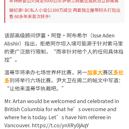
卑诗新冒山火烧至5000公顷 萨默兰疏散区居民须立即撤离
破纪录! BC私人小岛$1300万成交 两套独立屋带码头打包出
售 60多年来首次转手!
该部高级顾问伊塞·阿登·阿布希尔（Isse Aden
Abshir）指出，拒绝阿尔坦入境可能源于针对索马里
的更广泛旅行限制，“而非针对他个人的任何具体指
控”。
温哥华将承办七场世界杯比赛，另一
加拿大
赛区
多伦
多
则将举行六场比赛。尹大卫在周二的帖文中写道：
“让他来温哥华执裁吧。”
Mr. Artan would be welcomed and celebrated in
British Columbia for what he’s overcome and
where he is today. Let’s have him referee in
Vancouver.
https://t.co/ynXRy0jAqY