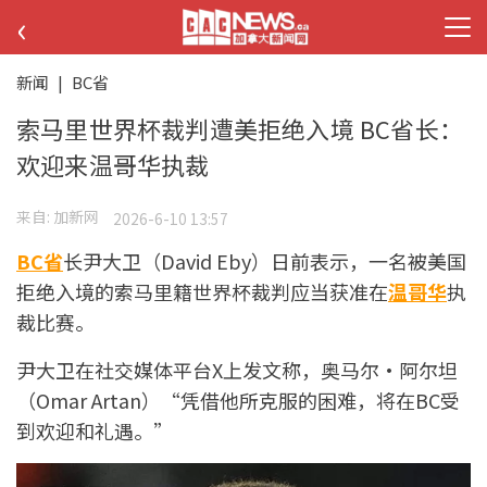
‹
新闻
|
BC省
索马里世界杯裁判遭美拒绝入境 BC省长：
欢迎来温哥华执裁
来自:
加新网
2026-6-10 13:57
BC省
长尹大卫（David Eby）日前表示，一名被美国
拒绝入境的索马里籍世界杯裁判应当获准在
温哥华
执
裁比赛。
尹大卫在社交媒体平台X上发文称，奥马尔·阿尔坦
（Omar Artan）“凭借他所克服的困难，将在BC受
到欢迎和礼遇。”