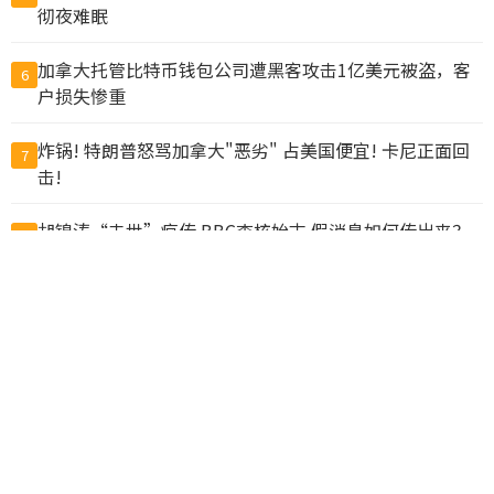
彻夜难眠
加拿大托管比特币钱包公司遭黑客攻击1亿美元被盗，客
6
户损失惨重
炸锅! 特朗普怒骂加拿大"恶劣" 占美国便宜! 卡尼正面回
7
击!
胡锦涛“去世”疯传 BBC查核始末 假消息如何传出来？
8
10万人排队入籍加拿大 美占一半 现在申请要等19个月
9
惊爆! 加拿大两飞机空中相撞坠毁! 上海起飞航班也出险
10
情, 仅相距20米
查看完整榜单>>