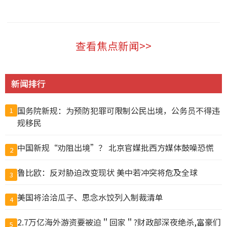
中国 2026-08-09
查看焦点新闻>>
新闻排行
国务院新规：为预防犯罪可限制公民出境，公务员不得违
1
规移民
中国新规“劝阻出境”？ 北京官媒批西方媒体鼓噪恐慌
2
鲁比欧：反对胁迫改变现状 美中若冲突将危及全球
3
美国将洽洽瓜子、思念水饺列入制裁清单
4
2.7万亿海外游资要被迫＂回家＂?财政部深夜绝杀,富豪们
5