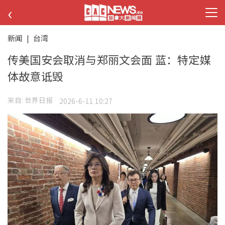
‹
新闻
|
台湾
传美国安会取消与郑丽文会面 蓝：特定媒
体故意诋毁
来自:
世界日报
2026-6-11 10:27