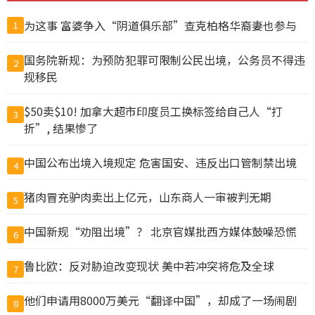
为这事 富婆争入“阴道俱乐部”查克柏格华裔妻也参与
1
国务院新规：为预防犯罪可限制公民出境，公务员不得违
2
规移民
$50卖$10! 加拿大超市印度员工换标签给自己人“打
3
折”, 结果惨了
中国公布出境入境规定 危害国安、违反出口管制禁出境
4
猪肉冒充驴肉卖出上亿元，山东商人一审被判无期
5
中国新规“劝阻出境”？ 北京官媒批西方媒体鼓噪恐慌
6
鲁比欧：反对胁迫改变现状 美中若冲突将危及全球
7
他们申请用8000万美元“翻译中国”，却成了一场闹剧
8