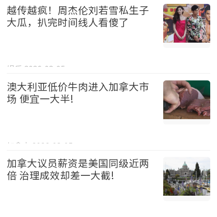
越传越疯！周杰伦刘若雪私生子
大瓜，扒完时间线人看傻了
娱乐 2026-08-05
澳大利亚低价牛肉进入加拿大市
场 便宜一大半!
加拿大 2026-08-05
加拿大议员薪资是美国同级近两
倍 治理成效却差一大截!