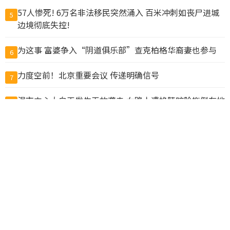
57人惨死! 6万名非法移民突然涌入 百米冲刺如丧尸进城
5
边境彻底失控!
为这事 富婆争入“阴道俱乐部”查克柏格华裔妻也参与
6
力度空前！北京重要会议 传递明确信号
7
温市中心大白天发生无故袭击 女路人遭掐脖咬脸拖倒在地
8
川习9月会前美中高层通话 华府盼北京落实经贸承诺
9
抓包丈夫带小三做试管 上海抗癌妻欲销毁胚胎遭拒
10
查看完整榜单>>