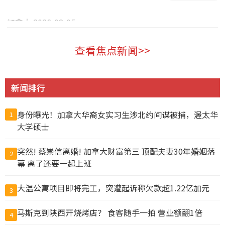
加拿大 2026-08-05
查看焦点新闻>>
新闻排行
身份曝光！加拿大华裔女实习生涉北约间谍被捕，渥太华
1
大学硕士
突然! 蔡崇信离婚! 加拿大财富第三 顶配夫妻30年婚姻落
2
幕 离了还要一起上班
大温公寓项目即将完工，突遭起诉称欠款超1.22亿加元
3
马斯克到陕西开烧烤店？ 食客随手一拍 营业额翻1倍
4