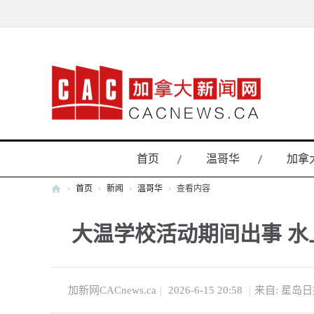
首页
温哥华
加拿
›
首页
›
新闻
›
温哥华
›
查看内容
加
大温学校活动期间出事 水
拿
大
新
闻
加新网CACnews.ca
|
2026-6-15 20:58
|
来自: 星岛
网