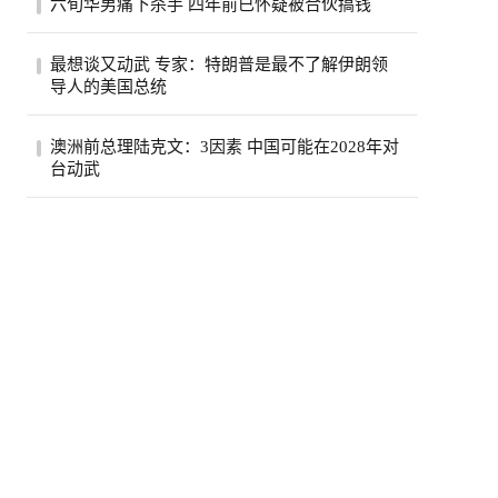
六旬华男痛下杀手 四年前已怀疑被合伙搞钱
费按年上升5.6%，达295亿元，显示2026年
初加...
薄正峰在巴沙迪那投资的35户公寓的开发
最想谈又动武 专家：特朗普是最不了解伊朗领
案，现金投入800万元左右，总贷款1500万
导人的美国总统
元，全...
伊朗德黑兰民众3日经过街道上的反美广告
澳洲前总理陆克文：3因素 中国可能在2028年对
看板。（路透）特朗普总统自认擅长看透并
台动武
利用...
澳州前总理陆克文。(欧新社资料照)澳洲前
总理陆克文在澳洲广播公司（ABC）5日播
出的专...