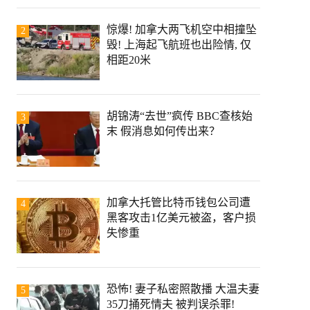
惊爆! 加拿大两飞机空中相撞坠
2
毁! 上海起飞航班也出险情, 仅
相距20米
胡锦涛“去世”疯传 BBC查核始
3
末 假消息如何传出来？
加拿大托管比特币钱包公司遭
4
黑客攻击1亿美元被盗，客户损
失惨重
恐怖! 妻子私密照散播 大温夫妻
5
35刀捅死情夫 被判误杀罪!