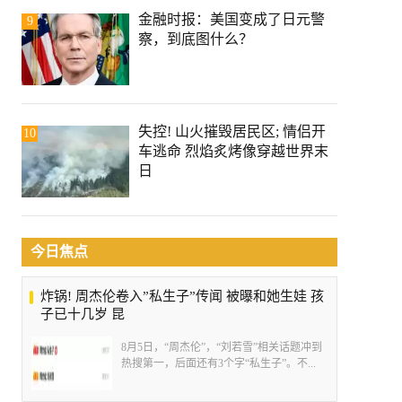
金融时报：美国变成了日元警
9
察，到底图什么？
失控! 山火摧毁居民区; 情侣开
10
车逃命 烈焰炙烤像穿越世界末
日
今日焦点
炸锅! 周杰伦卷入”私生子”传闻 被曝和她生娃 孩
子已十几岁 昆
8月5日，“周杰伦”，“刘若雪”相关话题冲到
热搜第一，后面还有3个字“私生子”。不...