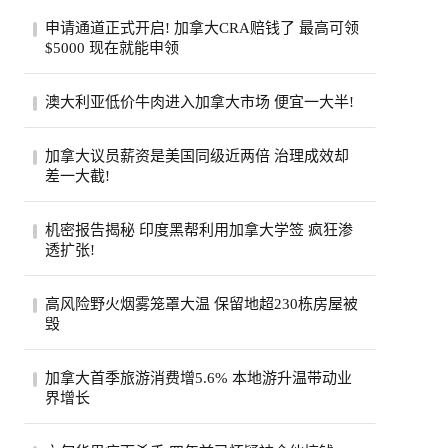
申请通道正式开启! 加拿大CRA赔钱了 最高可领
$5000 现在就能申领
加拿大税务局账户在2020年遭黑客入侵后，
澳大利亚低价牛肉进入加拿大市场 便宜一大半!
拖了6年的集体诉讼终于走到了赔钱这一
步。从8...
加拿大超市引入低价澳大利亚牛肉，与本地
加拿大议员薪资是美国同级近两倍 治理成效却
产品每公斤价差超40加元。供应紧张、气候
差一大截!
成本...
加拿大纳税人联合会报告称，加拿大省级议
机密报告揭秘 印度黑帮利用加拿大学签 疯狂渗
员平均年薪约11.5万加元，是美国州级议员
透扩张!
近两...
一份加拿大边境服务局机密报告披露，印度
高风险野火烟雾笼罩大温 保留地超230栋房屋被
比什诺伊帮派头目戈迪·布拉尔持学生签证
毁
入境...
大温哥华地区遭评级高达9级的野火烟雾笼
加拿大首季旅游消费增5.6% 本地游升温带动业
罩，奥卡纳根印第安保留地火灾致逾230栋
界增长
房屋被...
加拿大统计局公布，今年第一季全国旅游消