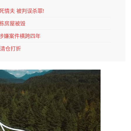
死情夫 被判误杀罪!
0栋房屋被毁
 涉嫌案件横跨四年
场清仓打折