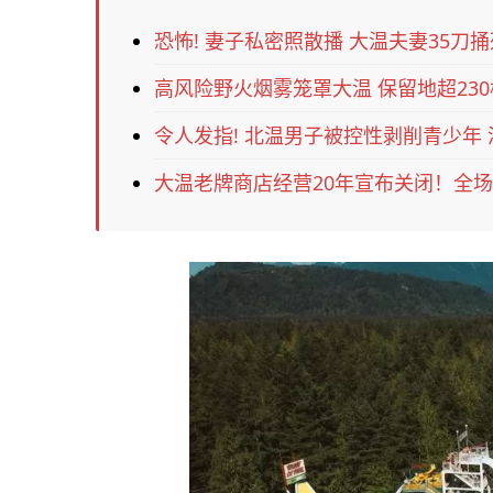
恐怖! 妻子私密照散播 大温夫妻35刀捅
高风险野火烟雾笼罩大温 保留地超23
令人发指! 北温男子被控性剥削青少年
大温老牌商店经营20年宣布关闭！全