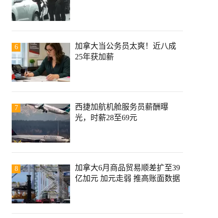
加拿大当公务员太爽！近八成
6
25年获加薪
西捷加航机舱服务员薪酬曝
7
光，时薪28至69元
加拿大6月商品贸易顺差扩至39
8
亿加元 加元走弱 推高账面数据