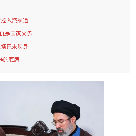
掌控入湾航道
仇是国家义务
杰塔巴未现身
器的底牌