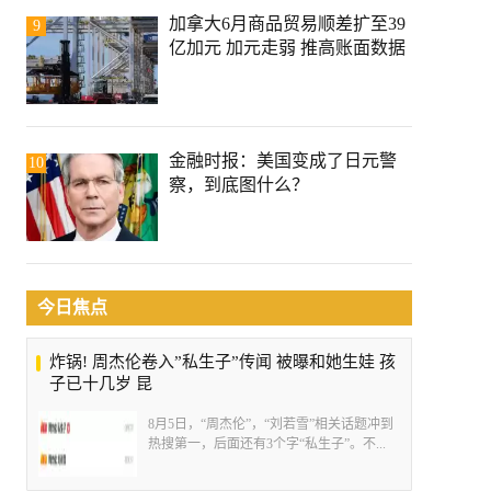
加拿大6月商品贸易顺差扩至39
9
亿加元 加元走弱 推高账面数据
金融时报：美国变成了日元警
10
察，到底图什么？
今日焦点
炸锅! 周杰伦卷入”私生子”传闻 被曝和她生娃 孩
子已十几岁 昆
8月5日，“周杰伦”，“刘若雪”相关话题冲到
热搜第一，后面还有3个字“私生子”。不...