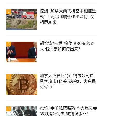
惊爆! 加拿大两飞机空中相撞坠
2
毁! 上海起飞航班也出险情, 仅
相距20米
胡锦涛“去世”疯传 BBC查核始
3
末 假消息如何传出来？
加拿大托管比特币钱包公司遭
4
黑客攻击1亿美元被盗，客户损
失惨重
恐怖! 妻子私密照散播 大温夫妻
5
35刀捅死情夫 被判误杀罪!