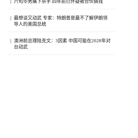
六旬华男痛下杀手 四年前已怀疑被合伙搞钱
费按年上升5.6%，达295亿元，显示2026年
初加...
薄正峰在巴沙迪那投资的35户公寓的开发
最想谈又动武 专家：特朗普是最不了解伊朗领
案，现金投入800万元左右，总贷款1500万
导人的美国总统
元，全...
伊朗德黑兰民众3日经过街道上的反美广告
澳洲前总理陆克文：3因素 中国可能在2028年对
看板。（路透）特朗普总统自认擅长看透并
台动武
利用...
澳州前总理陆克文。(欧新社资料照)澳洲前
总理陆克文在澳洲广播公司（ABC）5日播
出的专...