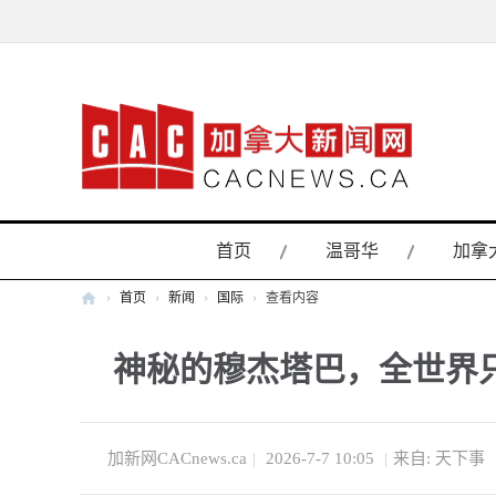
首页
温哥华
加拿
›
首页
›
新闻
›
国际
›
查看内容
加
神秘的穆杰塔巴，全世界
拿
大
新
闻
加新网CACnews.ca
|
2026-7-7 10:05
|
来自: 天下事
网