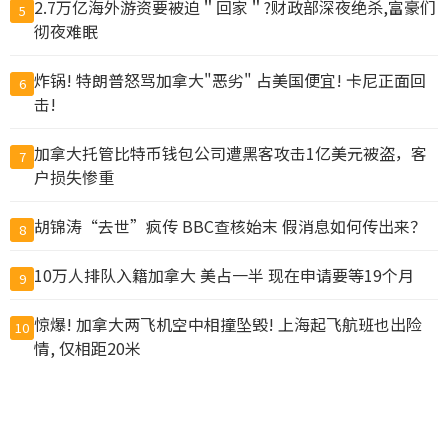
2.7万亿海外游资要被迫＂回家＂?财政部深夜绝杀,富豪们
5
彻夜难眠
炸锅! 特朗普怒骂加拿大"恶劣" 占美国便宜! 卡尼正面回
6
击!
加拿大托管比特币钱包公司遭黑客攻击1亿美元被盗，客
7
户损失惨重
胡锦涛“去世”疯传 BBC查核始末 假消息如何传出来？
8
10万人排队入籍加拿大 美占一半 现在申请要等19个月
9
惊爆! 加拿大两飞机空中相撞坠毁! 上海起飞航班也出险
10
情, 仅相距20米
查看完整榜单>>