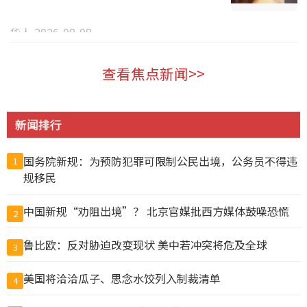
华人 2026-08-08
查看焦点新闻>>
新闻排行
国务院新规：为预防犯罪可限制公民出境，公务员不得违
1
规移民
中国新规“劝阻出境”？ 北京官媒批西方媒体鼓噪恐慌
2
鲁比欧：反对胁迫改变现状 美中若冲突将危及全球
3
美国将洽洽瓜子、思念水饺列入制裁清单
4