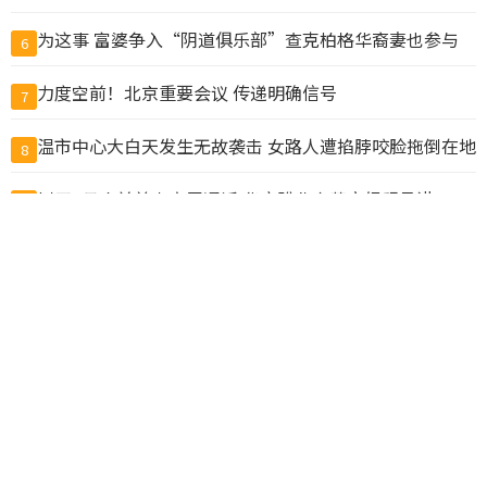
为这事 富婆争入“阴道俱乐部”查克柏格华裔妻也参与
6
力度空前！北京重要会议 传递明确信号
7
温市中心大白天发生无故袭击 女路人遭掐脖咬脸拖倒在地
8
川习9月会前美中高层通话 华府盼北京落实经贸承诺
9
抓包丈夫带小三做试管 上海抗癌妻欲销毁胚胎遭拒
10
查看完整榜单>>
© CACNews加拿大新闻网