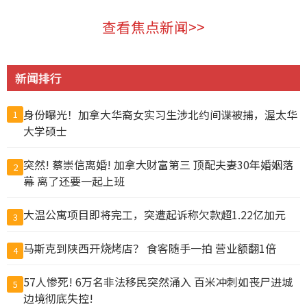
查看焦点新闻>>
新闻排行
身份曝光！加拿大华裔女实习生涉北约间谍被捕，渥太华
1
大学硕士
突然! 蔡崇信离婚! 加拿大财富第三 顶配夫妻30年婚姻落
2
幕 离了还要一起上班
大温公寓项目即将完工，突遭起诉称欠款超1.22亿加元
3
马斯克到陕西开烧烤店？ 食客随手一拍 营业额翻1倍
4
57人惨死! 6万名非法移民突然涌入 百米冲刺如丧尸进城
5
边境彻底失控!