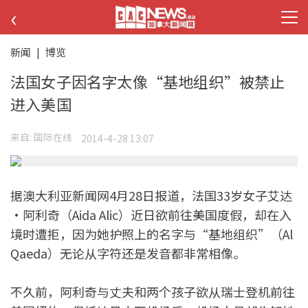
‹
新闻
|
博览
法国女子因名字太像“基地组织”被禁止
进入美国
来自:
国际在线
2014-4-28 13:07
据澳大利亚新闻网4月28日报道，法国33岁女子艾达
·阿利奇（Aida Alic）近日欲前往美国度假，却在入
境时遭拒，因为她护照上的名字与“基地组织”（Al
Qaeda）无论从字符还是发音都非常相像。
不久前，阿利奇与丈夫和两个孩子欲从瑞士登机前往