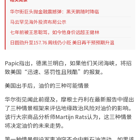
华尔街巨头抛金融震撼弹：黑天鹅随时降临
马云罕见海外投资布局公示
七年前被王思聪骂，如今他身价远超王健林
日圆劲升至157.76 周线仍小贬 美日再干预预期升温
Papic指出，德黑兰明白，如果他们关闭海峡，将招
致美国“迅速、惩罚性且残酷”的报复。
美国出手后，油价的三种可能情景
华尔街见闻此前提及，摩根士丹利在最新报告中提出
了三种情景框架来评估地缘政治风险对油价的影响。
该行大宗商品分析师Martijn Rats认为，这三种情景
将决定油价的未来走势。
第一种情景假设军事冲突不会中断石油流动。如果该