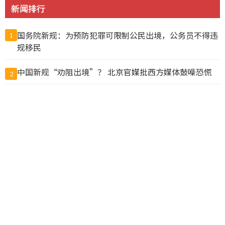
新闻排行
国务院新规：为预防犯罪可限制公民出境，公务员不得违
1
规移民
中国新规“劝阻出境”？ 北京官媒批西方媒体鼓噪恐慌
2
鲁比欧：反对胁迫改变现状 美中若冲突将危及全球
3
美国将洽洽瓜子、思念水饺列入制裁清单
4
加拿大托管比特币钱包公司遭黑客攻击1亿美元被盗，客
5
户损失惨重
炸锅! 特朗普怒骂加拿大"恶劣" 占美国便宜! 卡尼正面回
6
击!
2.7万亿海外游资要被迫＂回家＂?财政部深夜绝杀,富豪们
7