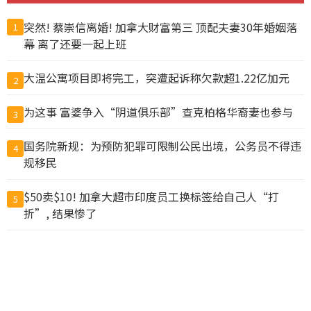
突然! 蔡崇信离婚! 加拿大财富第三 顶配夫妻30年婚姻落
1
幕 离了还要一起上班
大温公寓项目即将完工，突遭起诉称欠款超1.22亿加元
2
为这事 富婆争入“阴道俱乐部”查克柏格华裔妻也参与
3
国务院新规：为预防犯罪可限制公民出境，公务员不得违
4
规移民
$50卖$10! 加拿大超市印度员工换标签给自己人“打
5
折”, 结果惨了
中国公布出境入境规定 危害国安、违反出口管制禁出境
6
猪肉冒充驴肉卖出上亿元，山东商人一审被判无期
7