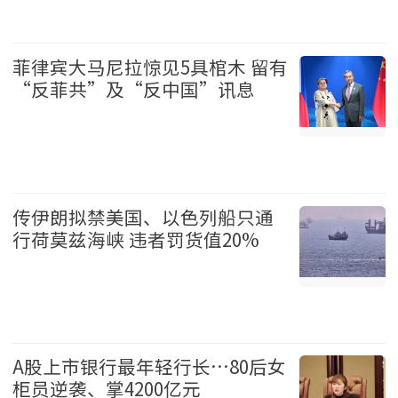
娱乐 2026-08-07
菲律宾大马尼拉惊见5具棺木 留有
“反菲共”及“反中国”讯息
国际 2026-08-07
传伊朗拟禁美国、以色列船只通
行荷莫兹海峡 违者罚货值20%
国际 2026-08-07
A股上市银行最年轻行长…80后女
柜员逆袭、掌4200亿元