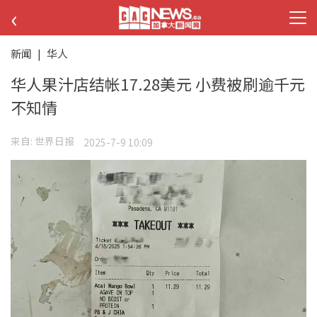
‹
新闻
|
华人
华人果汁店结帐17.28美元 小费被刷逾千元
不知情
来自:
世界日报
2025-7-9 10:09