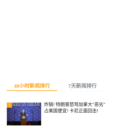
48小时新闻排行
7天新闻排行
炸锅! 特朗普怒骂加拿大"恶劣"
1
占美国便宜! 卡尼正面回击!