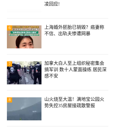
凌回应!
上海婚外胚胎已销毁？癌妻称
6
不信、出轨夫惨遭网暴
加拿大白人至上组织秘密集会
7
搞军训 数十人蒙面操练 居民深
感不安
山火烧至大温！满地宝公园火
8
势失控35房屋接疏散警报