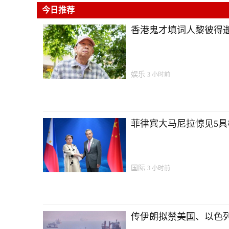
今日推荐
香港鬼才填词人黎彼得逝
娱乐
3 小时前
菲律宾大马尼拉惊见5具棺
国际
3 小时前
传伊朗拟禁美国、以色列