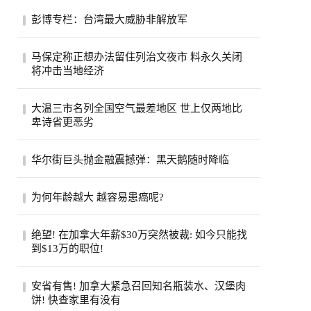
彭博专栏：台湾最大威胁非解放军
彭博专栏作家瓦斯瓦尼表示，比起解放军，
马保定称正想办法留住列治文夜市 料永久关闭
台湾民众更该担心中共的认知作战。（美联
将冲击当地经济
社）...
列治文夜市能否在市内其他地方找到新的落
大温三市名列全国空气最差地区 世上仅两地比
脚点？列治文市官员们希望如此，他们担心
卑诗省更恶劣
今年...
受山火烟雾影响，卑诗省南部内陆名登全球
华尔街巨头抛金融震撼弹：黑天鹅随时降临
空气质素最恶劣地区之列。目前世上只有巴
基斯...
股市屡创新高、投资热度不减，但华尔街却
为何年龄越大 越容易患癌呢?
开始拉响警报。摩根大通执行长戴蒙
（Jamie Di...
步入中年之后，许多人会发现身边患癌的亲
绝望! 在加拿大年薪$30万突然被裁: 如今只能找
友似乎变多了。五十岁的老张就是如此，原
到$13万的职位!
本以...
近日，在Reddit的加拿大求职论坛
安省有售! 加拿大紧急召回知名瓶装水、汉堡肉
（r/CanadaJobs）上，一篇关于薪资断崖式
饼! 快查家里有没有
下跌的帖子引...