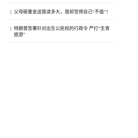
加拿大食品检验局（CFIA）近日接连发布
父母砸重金送我读多大，我却觉得自己“不值”！
两则食品召回通知，涉及知名品牌瓶装水和
鸡肉汉...
“父母为我的教育花了这么多钱，可我越来
特朗普签署针对出生公民权的行政令 严打“生育
越觉得，自己根本不值得。”一名多伦多大
旅游”
学（...
当地时间8月6日，美国总统特朗普在白宫签
署两项行政令，重点打击商业化“生育旅
游”，...