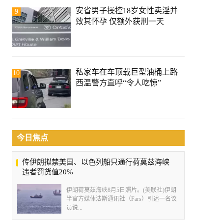
安省男子操控18岁女性卖淫并
9
致其怀孕 仅额外获刑一天
私家车在车顶载巨型油桶上路
10
西温警方直呼“令人吃惊”
今日焦点
传伊朗拟禁美国、以色列船只通行荷莫兹海峡
违者罚货值20%
伊朗荷莫兹海峡8月5日照片。(美联社)伊朗
半官方媒体法斯通讯社（Fars）引述一名议
员说...