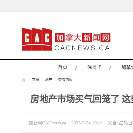
首页
温哥华
加拿
›
首页
›
地产
›
查看内容
加
房地产市场买气回笼了 
拿
大
新
闻
加新网CACnews.ca
|
2025-7-24 10:16
|
来自: 星岛
网