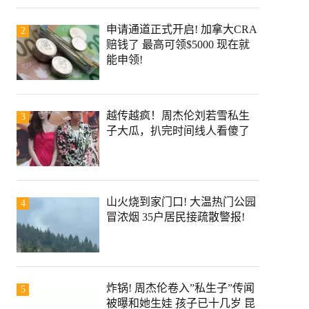
申请通道正式开启! 加拿大CRA
2
赔钱了 最高可领$5000 现在就
能申领!
越传越疯！周杰伦刘若雪私生
3
子大瓜，扒完时间线人看傻了
山火烧到家门口! 大温热门公园
4
冒浓烟 35户居民接疏散警报!
炸锅! 周杰伦卷入”私生子”传闻
5
被曝和她生娃 孩子已十几岁 昆