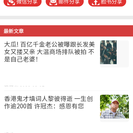
微信分享
邮件分享
脸书分享
最新文章
大瓜! 百亿千金老公被曝跟长发美
女又搂又亲 大温商场排队被拍 不
是自己老婆！
温哥华 2026-08-07
香港鬼才填词人黎彼得逝 一生创
作逾200首 许冠杰：感恩有您