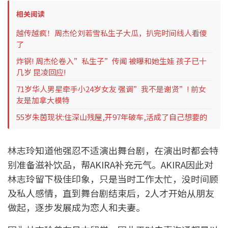
相关阅读
越传越疯！周杰伦刘若雪私生子大瓜，扒完时间线人看傻
了
炸锅! 周杰伦卷入”私生子”传闻 被曝和她生娃 孩子已十
几岁 昆凌回应!
71岁华人男星牵手小24岁女友 强调”我不是谢贤”! 前女
友是加拿大模特
55岁朱茵现状:住深山残屋,开97年破车,活成了自己想要的
林志玲知道他强忍不适演出舞台剧，在演出时都会特
别准备滋补饮品，帮AKIRA补充元气。AKIRA因此对
林志玲留下极佳印象，只是当时工作太忙，没时间顾
及私人感情，直到舞台剧结束后，2人才开始从朋友
做起，逐步发展成为恋人和夫妻。