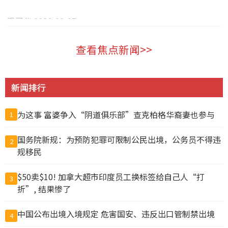
温哥华 2026-08-07
查看焦点新闻>>
新闻排行
为这事 富婆争入“阴道俱乐部”查克柏格华裔妻也参与
1
国务院新规：为预防犯罪可限制公民出境，公务员不得违
2
规移民
$50卖$10! 加拿大超市印度员工换标签给自己人“打
3
折”, 结果惨了
中国公布出境入境规定 危害国安、违反出口管制禁出境
4