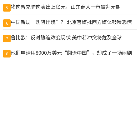
猪肉冒充驴肉卖出上亿元，山东商人一审被判无期
5
中国新规“劝阻出境”？ 北京官媒批西方媒体鼓噪恐慌
6
鲁比欧：反对胁迫改变现状 美中若冲突将危及全球
7
他们申请用8000万美元“翻译中国”，却成了一场闹剧
8
美国将洽洽瓜子、思念水饺列入制裁清单
9
温哥华两教会学校涉虐童集体诉讼 法院准以3000万元和
10
解
查看完整榜单>>