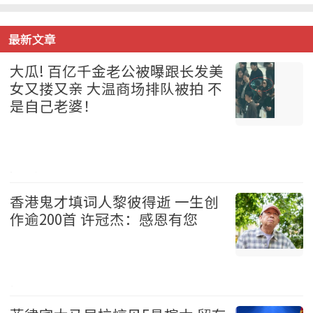
最新文章
大瓜! 百亿千金老公被曝跟长发美
女又搂又亲 大温商场排队被拍 不
是自己老婆！
温哥华 2026-08-07
香港鬼才填词人黎彼得逝 一生创
作逾200首 许冠杰：感恩有您
娱乐 2026-08-07