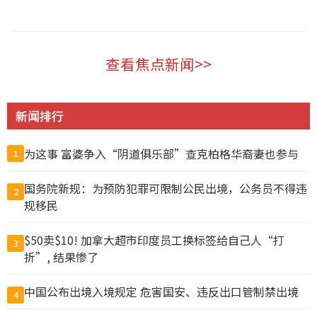
温哥华 2026-08-07
查看焦点新闻>>
新闻排行
为这事 富婆争入“阴道俱乐部”查克柏格华裔妻也参与
1
国务院新规：为预防犯罪可限制公民出境，公务员不得违
2
规移民
$50卖$10! 加拿大超市印度员工换标签给自己人“打
3
折”, 结果惨了
中国公布出境入境规定 危害国安、违反出口管制禁出境
4