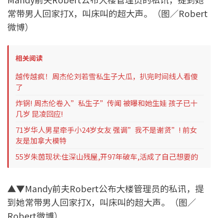
常带男人回家打X，叫床叫的超大声。（图／Robert
微博）
相关阅读
越传越疯！周杰伦刘若雪私生子大瓜，扒完时间线人看傻
了
炸锅! 周杰伦卷入”私生子”传闻 被曝和她生娃 孩子已十
几岁 昆凌回应!
71岁华人男星牵手小24岁女友 强调”我不是谢贤”! 前女
友是加拿大模特
55岁朱茵现状:住深山残屋,开97年破车,活成了自己想要的
▲▼Mandy前夫Robert公布大楼管理员的私讯，提
到她常带男人回家打X，叫床叫的超大声。（图／
Robert微博）