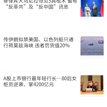
菲律宾大马尼拉惊见5具棺木 留有
“反菲共”及“反中国”讯息
国际 2026-08-07
传伊朗拟禁美国、以色列船只通
行荷莫兹海峡 违者罚货值20%
国际 2026-08-07
A股上市银行最年轻行长…80后女
柜员逆袭、掌4200亿元