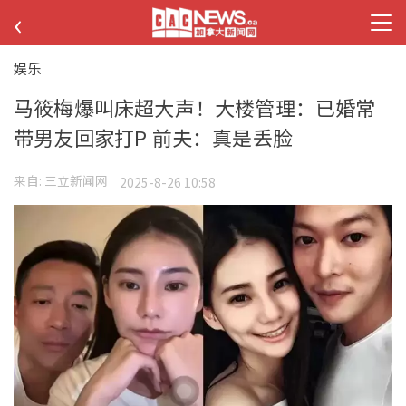
‹
娱乐
马筱梅爆叫床超大声！大楼管理：已婚常
带男友回家打P 前夫：真是丢脸
来自:
三立新闻网
2025-8-26 10:58