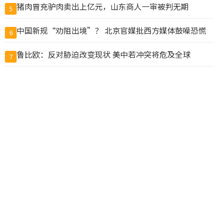
猪肉冒充驴肉卖出上亿元，山东商人一审被判无期
5
中国新规“劝阻出境”？ 北京官媒批西方媒体鼓噪恐慌
6
鲁比欧：反对胁迫改变现状 美中若冲突将危及全球
7
他们申请用8000万美元“翻译中国”，却成了一场闹剧
8
美国将洽洽瓜子、思念水饺列入制裁清单
9
温哥华两教会学校涉虐童集体诉讼 法院准以3000万元和
10
解
查看完整榜单>>