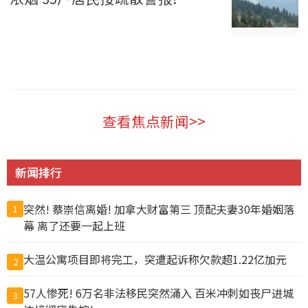
温哥华 2026-08-06
查看焦点新闻>>
新闻排行
突然! 蔡崇信离婚! 加拿大财富第三 顶配夫妻30年婚姻落
1
幕 离了还要一起上班
大温公寓项目即将完工，突遭起诉称欠款超1.22亿加元
2
57人惨死! 6万名非法移民突然涌入 百米冲刺如丧尸进城
3