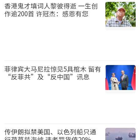
香港鬼才填词人黎彼得逝 一生创
作逾200首 许冠杰：感恩有您
娱乐 2026-08-07
菲律宾大马尼拉惊见5具棺木 留有
“反菲共”及“反中国”讯息
国际 2026-08-07
传伊朗拟禁美国、以色列船只通
行荷莫兹海峡 违者罚货值20%