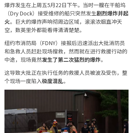
爆炸发生在上周五5月22日下午。当时一艘在干船坞
（Dry Dock）接受维修的船只突然发生
剧烈爆炸并起
火
。巨大的爆炸声响彻周边区域，滚滚浓烟直冲天
空，数英里外都能看得清清楚楚。
纽约市消防局（FDNY）接报后迅速派出大批消防员
和急救人员赶赴现场搜救，然而就在进行救援行动的
中途，现场竟然
发生了第二次猛烈的爆炸
。
这导致大批正在执行任务的救援人员被波及受伤，整
个现场一度陷入
极度混乱
。