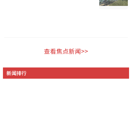
温哥华 2026-08-07
查看焦点新闻>>
新闻排行
为这事 富婆争入“阴道俱乐部”查克柏格华裔妻也参与
1
国务院新规：为预防犯罪可限制公民出境，公务员不得违
2
规移民
$50卖$10! 加拿大超市印度员工换标签给自己人“打
3
折”, 结果惨了