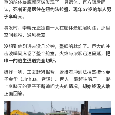
重的船体最底部区域发现了一具遗体。官方随后确
认，
死者正是居住在纽约法拉盛、现年
57
岁的华人男
子李晓元
。
事发时，李晓元正独自一人在船体最底层刷漆，那里
空间狭窄、通风极差。
没想到他刚进去没几分钟，整艘船就炸了。巨大的冲
击波瞬间席卷了整个舱室，火焰与浓烟迅速蔓延，
把
唯一的逃生通道完全切断。
爆炸一响，工友赶紧报警，紧接着冲到法拉盛接他妻
子金华（Jinhua，音译）。两人一路赶往船厂，一路
上李晓元的妻子不断追问丈夫的情况，
却始终没人敢
正面回答
。