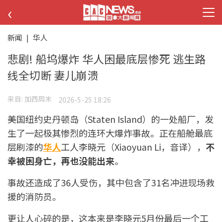
‹
新闻
|
华人
悲剧! 船坞爆炸 华人困最底层惨死 逃生路
线全切断 妻儿崩溃
来自:
加西周末
2026-5-25 18:26
美国纽约史丹顿岛（Staten Island）的一处船厂，发
生了一起极其惨烈的连环大爆炸事故。正在船舱最底
层刷漆的
华人
工人李晓元（Xiaoyuan Li，音译），
不
幸被困身亡，再也没能出来
。
事故还造成了36人受伤，其中包含了31名冲进现场救
援的消防员。
更让人心碎的是，这本来是李晓元5月份最后一个工