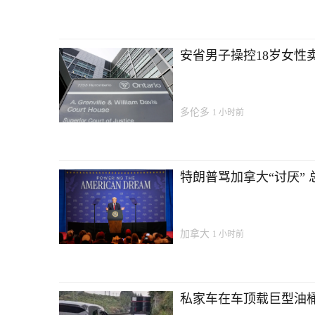
安省男子操控18岁女性
多伦多
1 小时前
特朗普骂加拿大“讨厌”
加拿大
1 小时前
私家车在车顶载巨型油桶