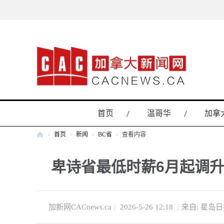
首页
温哥华
加拿
›
首页
›
新闻
›
BC省
›
查看内容
加
卑诗省最低时薪6月起调升至
拿
大
新
闻
加新网CACnews.ca
|
2026-5-26 12:18
|
来自: 星岛
网