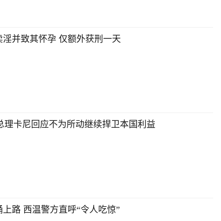
卖淫并致其怀孕 仅额外获刑一天
 总理卡尼回应不为所动继续捍卫本国利益
上路 西温警方直呼“令人吃惊”