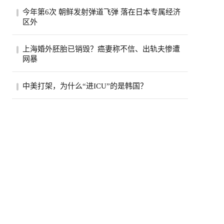
熊本7.1强震后，7月30日拍摄到的永旺梦乐
今年第6次 朝鲜发射弹道飞弹 落在日本专属经济
城熊本。(欧新社)日本熊本县“永旺梦乐城熊
区外
本...
图为4月南韩首尔火车站电视萤幕播放北韩
上海婚外胚胎已销毁？癌妻称不信、出轨夫惨遭
发射飞弹的新闻报导。（美联社）南韩联合
网暴
参谋...
朱女士表示，丈夫和女儿10个月没见面了。
中美打架，为什么“进ICU”的是韩国？
(取材自浪涨新闻)江苏无锡患癌妻子朱女士
申请...
中美在AI领域激烈竞争，最先被打进“ICU”
的却是韩国。过去一周，韩国股市连续熔
断，...