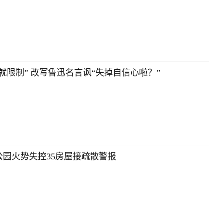
就限制” 改写鲁迅名言讽“失掉自信心啦？”
园火势失控35房屋接疏散警报