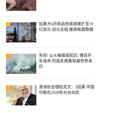
加拿大6月商品贸易顺差扩至39
6
亿加元 加元走弱 推高账面数据
失控! 山火摧毁居民区; 情侣开
7
车逃命 烈焰炙烤像穿越世界末
日
澳洲前总理陆克文：3因素 中国
8
可能在2028年对台动武