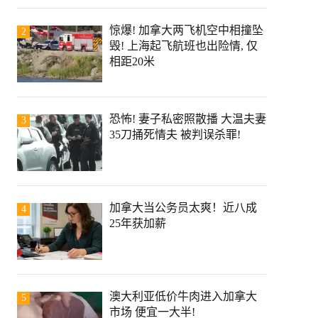
惊爆! 加拿大两飞机空中相撞坠
2
毁! 上海起飞航班也出险情, 仅
相距20米
恐怖! 妻子私密照散播 大温夫妻
3
35刀捅死情夫 被判误杀罪!
加拿大当公务员太爽！近八成
4
25年获加薪
澳大利亚低价牛肉进入加拿大
5
市场 便宜一大半!