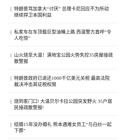
特朗普骂加拿大“讨厌” 总理卡尼回应不为所动
继续捍卫本国利益
特朗普怒斥加拿大“讨厌”，加总理卡尼回应
私家车在车顶载巨型油桶上路 西温警方直呼“令
将继续捍卫本国利益，同一天加美贸易官员
人吃惊”
恢...
西温哥华警方近日重点报告了他们在长周末
山火烧至大温！满地宝公园火势失控35房屋接疏
期间进行的一次罕见的交通拦截。西温警局
散警报
在社...
位于卑诗省大温地区的满地宝周三(5日)下午
特朗普政府已退还1000千亿美元关税 最高法院
发生山火，当局下午稍晚更新消息，称已有
裁决冲击其征税权限
两...
美国政府已退还约1000亿美元关税，约占依
烧到家门口! 大温贝尔卡拉公园突发野火 35户居
据国际紧急经济权力法所征税款的六成。最
民接疏散警报!
高法...
卑诗省大温贝尔卡拉地区公园周三突发野
结婚15年没办婚礼 熊本遇难女员工“与白纱一起
火，安莫尔村35处房产接疏散警报。高压电
下葬”
线一度...