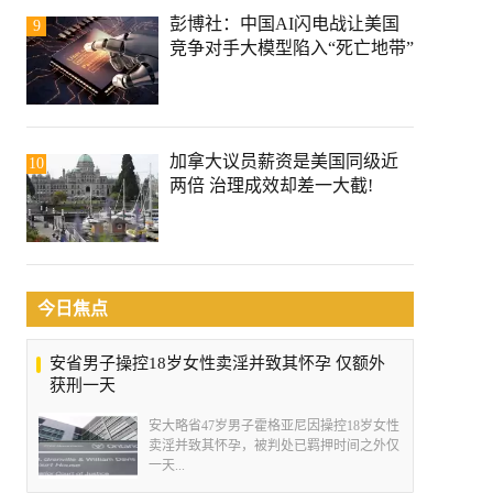
彭博社：中国AI闪电战让美国
9
竞争对手大模型陷入“死亡地带”
加拿大议员薪资是美国同级近
10
两倍 治理成效却差一大截!
今日焦点
安省男子操控18岁女性卖淫并致其怀孕 仅额外
获刑一天
安大略省47岁男子霍格亚尼因操控18岁女性
卖淫并致其怀孕，被判处已羁押时间之外仅
一天...