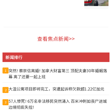
温哥华 2026-08-06
查看焦点新闻>>
新闻排行
突然! 蔡崇信离婚! 加拿大财富第三 顶配夫妻30年婚姻落
1
幕 离了还要一起上班
大温公寓项目即将完工，突遭起诉称欠款超1.22亿加元
2
57人惨死! 6万名非法移民突然涌入 百米冲刺如丧尸进城
3
边境彻底失控!