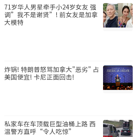
71岁华人男星牵手小24岁女友 强
调”我不是谢贤”! 前女友是加拿
大模特
娱乐 2026-08-06
炸锅! 特朗普怒骂加拿大"恶劣" 占
美国便宜! 卡尼正面回击!
加拿大 2026-08-06
私家车在车顶载巨型油桶上路 西
温警方直呼“令人吃惊”