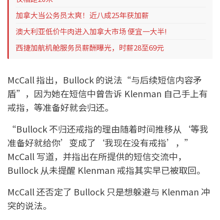
加拿大当公务员太爽！近八成25年获加薪
澳大利亚低价牛肉进入加拿大市场 便宜一大半!
西捷加航机舱服务员薪酬曝光，时薪28至69元
McCall 指出，Bullock 的说法“与后续短信内容矛
盾”，因为她在短信中曾告诉 Klenman 自己手上有
戒指，等准备好就会归还。
“Bullock 不归还戒指的理由随着时间推移从‘等我
准备好就给你’变成了‘我现在没有戒指’，”
McCall 写道，并指出在所提供的短信交流中，
Bullock 从未提醒 Klenman 戒指其实早已被取回。
McCall 还否定了 Bullock 只是想躲避与 Klenman 冲
突的说法。