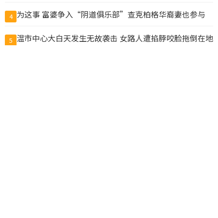
为这事 富婆争入“阴道俱乐部”查克柏格华裔妻也参与
4
温市中心大白天发生无故袭击 女路人遭掐脖咬脸拖倒在地
5
抓包丈夫带小三做试管 上海抗癌妻欲销毁胚胎遭拒
6
国务院新规：为预防犯罪可限制公民出境，公务员不得违
7
规移民
暗示统一？中国解放军：百年目标到关键期 注意力集中未
8
完成任务
$50卖$10! 加拿大超市印度员工换标签给自己人“打
9
折”, 结果惨了
Airbnb公布加拿大10大最热门社区 全国多地上榜
10