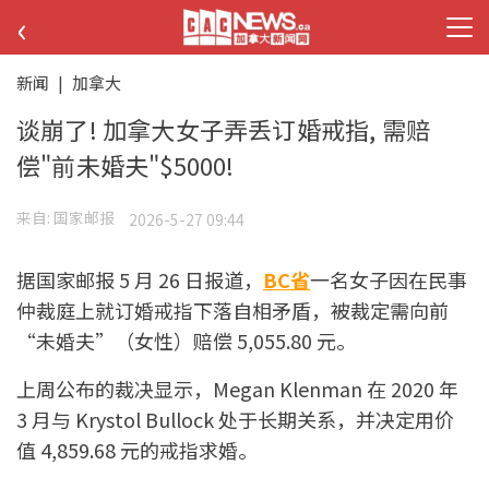
‹
新闻
|
加拿大
谈崩了! 加拿大女子弄丢订婚戒指, 需赔
偿"前未婚夫"$5000!
来自:
国家邮报
2026-5-27 09:44
据国家邮报 5 月 26 日报道，
BC省
一名女子因在民事
仲裁庭上就订婚戒指下落自相矛盾，被裁定需向前
“未婚夫”（女性）赔偿 5,055.80 元。
上周公布的裁决显示，Megan Klenman 在 2020 年
3 月与 Krystol Bullock 处于长期关系，并决定用价
值 4,859.68 元的戒指求婚。