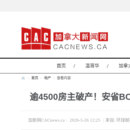
首页
温哥华
加拿
›
首页
›
地产
›
查看内容
加
逾4500房主破产！安省
拿
大
新
闻
加新网CACnews.ca
|
2026-5-26 12:25
|
来自: 环球
网