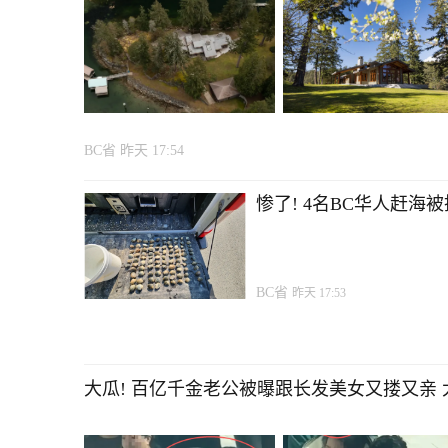
BC省
昨天 17:54
惨了! 4名BC华人赶海被
BC省
昨天 17:53
大瓜! 百亿千金老公被曝跟长发美女又搂又亲