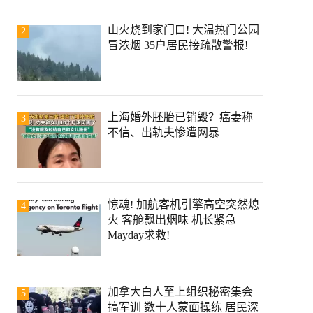
山火烧到家门口! 大温热门公园
2
冒浓烟 35户居民接疏散警报!
上海婚外胚胎已销毁？癌妻称
3
不信、出轨夫惨遭网暴
惊魂! 加航客机引擎高空突然熄
4
火 客舱飘出烟味 机长紧急
Mayday求救!
加拿大白人至上组织秘密集会
5
搞军训 数十人蒙面操练 居民深