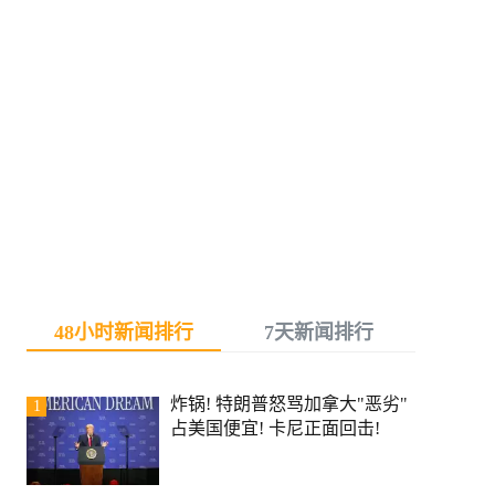
48小时新闻排行
7天新闻排行
炸锅! 特朗普怒骂加拿大"恶劣"
1
占美国便宜! 卡尼正面回击!