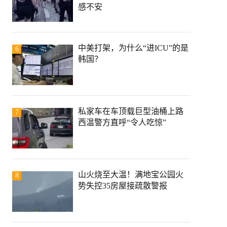
感不安
中美打架，为什么“进ICU”的是
6
韩国？
私家车在车顶载巨型油桶上路
7
西温警方直呼“令人吃惊”
山火烧至大温！满地宝公园火
8
势失控35房屋接疏散警报