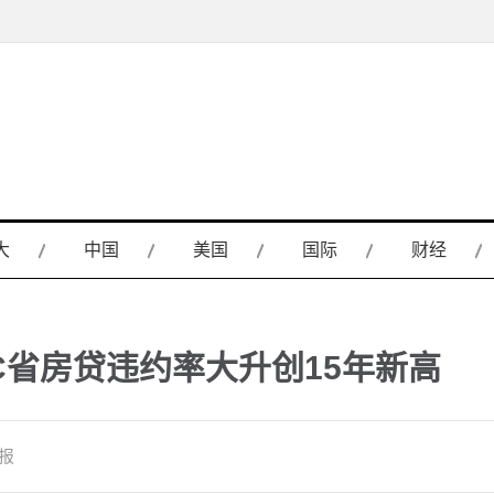
大
中国
美国
国际
财经
BC省房贷违约率大升创15年新高
邮报