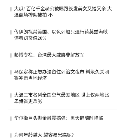
大瓜! 百亿千金老公被曝跟长发美女又搂又亲 大
温商场排队被拍 不
一段在温哥华街头随手拍下的手机视频，突
传伊朗拟禁美国、以色列船只通行荷莫兹海峡
然把香港豪门圈炸开了锅。8月6日，有网友
违者罚货值20%
在社...
伊朗荷莫兹海峡8月5日照片。(美联社)伊朗
彭博专栏：台湾最大威胁非解放军
半官方媒体法斯通讯社（Fars）引述一名议
员说...
彭博专栏作家瓦斯瓦尼表示，比起解放军，
马保定称正想办法留住列治文夜市 料永久关闭
台湾民众更该担心中共的认知作战。（美联
将冲击当地经济
社）...
列治文夜市能否在市内其他地方找到新的落
大温三市名列全国空气最差地区 世上仅两地比
脚点？列治文市官员们希望如此，他们担心
卑诗省更恶劣
今年...
受山火烟雾影响，卑诗省南部内陆名登全球
华尔街巨头抛金融震撼弹：黑天鹅随时降临
空气质素最恶劣地区之列。目前世上只有巴
基斯...
股市屡创新高、投资热度不减，但华尔街却
为何年龄越大 越容易患癌呢?
开始拉响警报。摩根大通执行长戴蒙