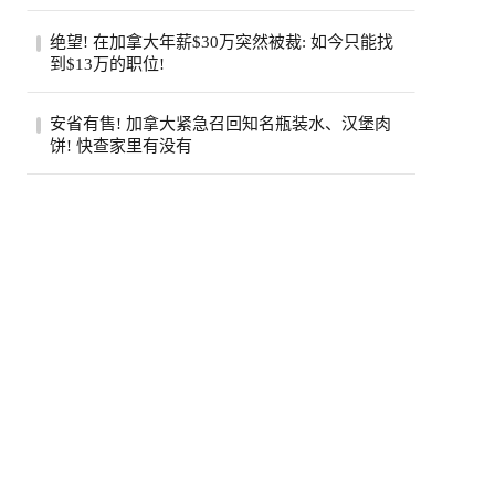
（Jamie Di...
步入中年之后，许多人会发现身边患癌的亲
绝望! 在加拿大年薪$30万突然被裁: 如今只能找
友似乎变多了。五十岁的老张就是如此，原
到$13万的职位!
本以...
近日，在Reddit的加拿大求职论坛
安省有售! 加拿大紧急召回知名瓶装水、汉堡肉
（r/CanadaJobs）上，一篇关于薪资断崖式
饼! 快查家里有没有
下跌的帖子引...
加拿大食品检验局（CFIA）近日接连发布
两则食品召回通知，涉及知名品牌瓶装水和
鸡肉汉...