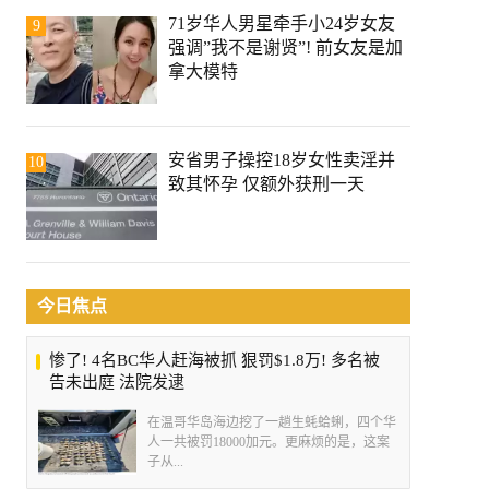
71岁华人男星牵手小24岁女友
9
强调”我不是谢贤”! 前女友是加
拿大模特
安省男子操控18岁女性卖淫并
10
致其怀孕 仅额外获刑一天
今日焦点
惨了! 4名BC华人赶海被抓 狠罚$1.8万! 多名被
告未出庭 法院发逮
在温哥华岛海边挖了一趟生蚝蛤蜊，四个华
人一共被罚18000加元。更麻烦的是，这案
子从...