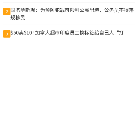
国务院新规：为预防犯罪可限制公民出境，公务员不得违
2
规移民
$50卖$10! 加拿大超市印度员工换标签给自己人“打
3
折”, 结果惨了
中国公布出境入境规定 危害国安、违反出口管制禁出境
4
猪肉冒充驴肉卖出上亿元，山东商人一审被判无期
5
中国新规“劝阻出境”？ 北京官媒批西方媒体鼓噪恐慌
6
鲁比欧：反对胁迫改变现状 美中若冲突将危及全球
7
他们申请用8000万美元“翻译中国”，却成了一场闹剧
8
美国将洽洽瓜子、思念水饺列入制裁清单
9