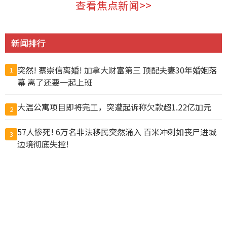
查看焦点新闻>>
新闻排行
突然! 蔡崇信离婚! 加拿大财富第三 顶配夫妻30年婚姻落
1
幕 离了还要一起上班
大温公寓项目即将完工，突遭起诉称欠款超1.22亿加元
2
57人惨死! 6万名非法移民突然涌入 百米冲刺如丧尸进城
3
边境彻底失控!
为这事 富婆争入“阴道俱乐部”查克柏格华裔妻也参与
4
温市中心大白天发生无故袭击 女路人遭掐脖咬脸拖倒在地
5
抓包丈夫带小三做试管 上海抗癌妻欲销毁胚胎遭拒
6