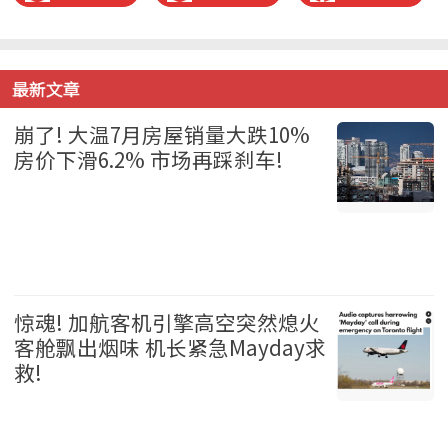
最新文章
崩了! 大温7月房屋销量大跌10%
房价下滑6.2% 市场再踩刹车!
温哥华 2026-08-06
惊魂! 加航客机引擎高空突然熄火
客舱飘出烟味 机长紧急Mayday求
救!