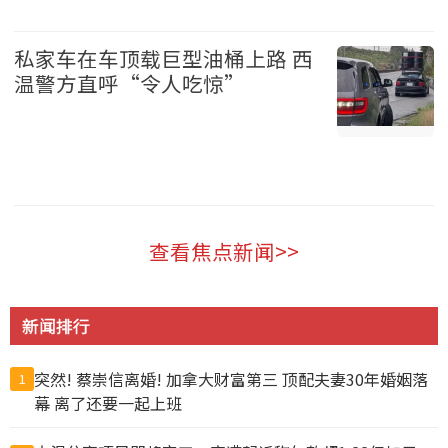
加拿大 2026-08-06
私家车在车顶载巨型油桶上路 西
温警方直呼“令人吃惊”
温哥华 2026-08-06
查看焦点新闻>>
新闻排行
突然! 蔡崇信离婚! 加拿大财富第三 顶配夫妻30年婚姻落
1
幕 离了还要一起上班