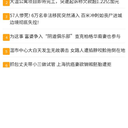
大温公寓项目即将完工，突遭起诉称欠款超1.22亿加元
2
57人惨死! 6万名非法移民突然涌入 百米冲刺如丧尸进城
3
边境彻底失控!
为这事 富婆争入“阴道俱乐部”查克柏格华裔妻也参与
4
温市中心大白天发生无故袭击 女路人遭掐脖咬脸拖倒在地
5
抓包丈夫带小三做试管 上海抗癌妻欲销毁胚胎遭拒
6
国务院新规：为预防犯罪可限制公民出境，公务员不得违
7
规移民
暗示统一？中国解放军：百年目标到关键期 注意力集中未
8
完成任务
$50卖$10! 加拿大超市印度员工换标签给自己人“打
9
折”, 结果惨了