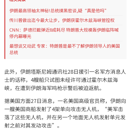
伊朗最高领袖太神秘!总统摸黑密谈,疑“真是他吗”
传川普做出迄今最大让步，伊朗获霍尔木兹海峡管控权
CNN：萨德拦截弹近8成耗尽 特朗普大规模轰伊朗临阵喊
停内幕曝光
最想谈又动武 专家：特朗普是最不了解伊朗领导人的美国
总统
此外，伊朗塔斯尼姆通讯社28日援引一名军方消息人
士的话称，4艘船只试图未经许可通过霍尔木兹海
峡，在遭到伊朗海军鸣枪示警后被迫返航。
据美国方面27日消息，一名美国高级官员称，伊朗向
一艘美国商船发射了4架单向攻击无人机，“美军击
落了这些无人机，并在另一个地面无人机发射单元发
射之前对其发动攻击”。