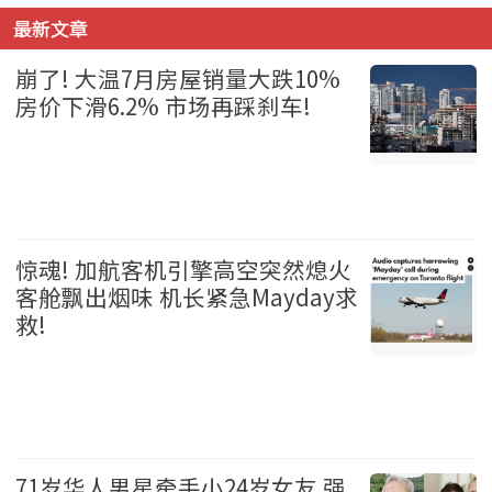
最新文章
崩了! 大温7月房屋销量大跌10%
房价下滑6.2% 市场再踩刹车!
温哥华 2026-08-06
惊魂! 加航客机引擎高空突然熄火
客舱飘出烟味 机长紧急Mayday求
救!
加拿大 2026-08-06
71岁华人男星牵手小24岁女友 强