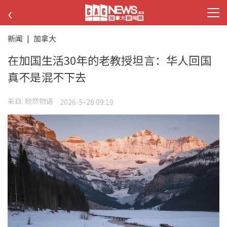
‹
新闻
|
加拿大
在加国生活30年的老教授坦言：华人回国
真不是混不下去
来自:
欣然物语
2026-5-28 09:19