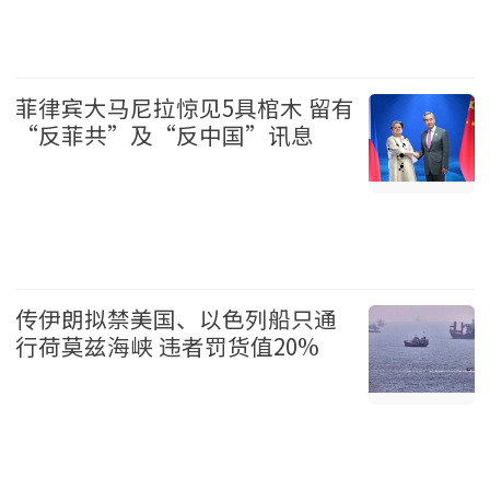
娱乐 2026-08-07
菲律宾大马尼拉惊见5具棺木 留有
“反菲共”及“反中国”讯息
国际 2026-08-07
传伊朗拟禁美国、以色列船只通
行荷莫兹海峡 违者罚货值20%