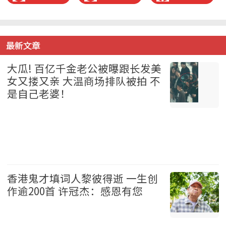
最新文章
大瓜! 百亿千金老公被曝跟长发美
女又搂又亲 大温商场排队被拍 不
是自己老婆！
温哥华 2026-08-07
香港鬼才填词人黎彼得逝 一生创
作逾200首 许冠杰：感恩有您