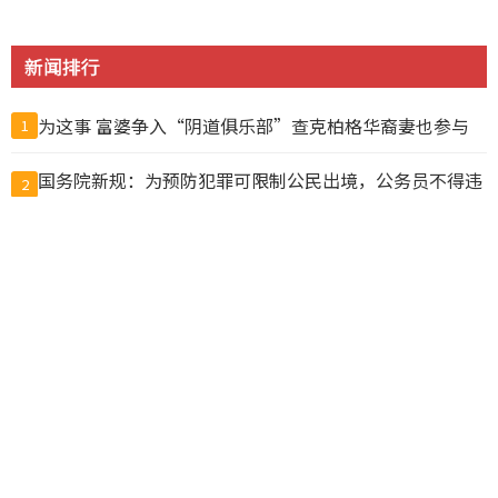
新闻排行
为这事 富婆争入“阴道俱乐部”查克柏格华裔妻也参与
1
国务院新规：为预防犯罪可限制公民出境，公务员不得违
2
规移民
$50卖$10! 加拿大超市印度员工换标签给自己人“打
3
折”, 结果惨了
中国公布出境入境规定 危害国安、违反出口管制禁出境
4
猪肉冒充驴肉卖出上亿元，山东商人一审被判无期
5
中国新规“劝阻出境”？ 北京官媒批西方媒体鼓噪恐慌
6