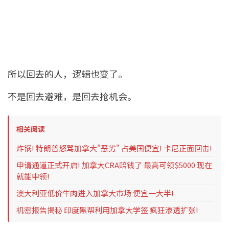
所以回去的人，逻辑也变了。
不是回去避难，是回去抢机会。
相关阅读
炸锅! 特朗普怒骂加拿大"恶劣" 占美国便宜! 卡尼正面回击!
申请通道正式开启! 加拿大CRA赔钱了 最高可领$5000 现在
就能申领!
澳大利亚低价牛肉进入加拿大市场 便宜一大半!
机密报告揭秘 印度黑帮利用加拿大学签 疯狂渗透扩张!