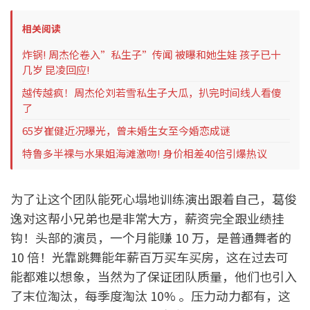
相关阅读
炸锅! 周杰伦卷入”私生子”传闻 被曝和她生娃 孩子已十
几岁 昆凌回应!
越传越疯！周杰伦刘若雪私生子大瓜，扒完时间线人看傻
了
65岁崔健近况曝光，曾未婚生女至今婚恋成谜
特鲁多半裸与水果姐海滩激吻! 身价相差40倍引爆热议
为了让这个团队能死心塌地训练演出跟着自己，葛俊
逸对这帮小兄弟也是非常大方，薪资完全跟业绩挂
钩！头部的演员，一个月能赚 10 万，是普通舞者的
10 倍！光靠跳舞能年薪百万买车买房，这在过去可
能都难以想象，当然为了保证团队质量，他们也引入
了末位淘汰，每季度淘汰 10% 。压力动力都有，这