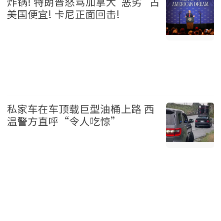
炸锅! 特朗普怒骂加拿大"恶劣" 占
美国便宜! 卡尼正面回击!
加拿大 2026-08-06
私家车在车顶载巨型油桶上路 西
温警方直呼“令人吃惊”
温哥华 2026-08-06