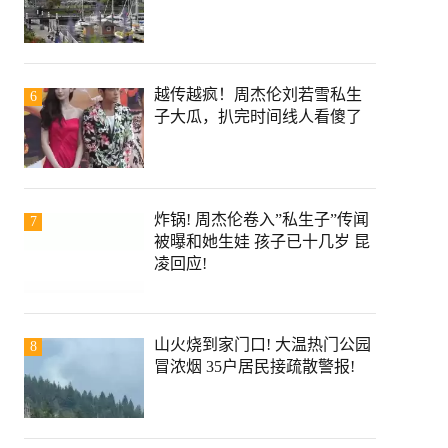
越传越疯！周杰伦刘若雪私生
6
子大瓜，扒完时间线人看傻了
炸锅! 周杰伦卷入”私生子”传闻
7
被曝和她生娃 孩子已十几岁 昆
凌回应!
山火烧到家门口! 大温热门公园
8
冒浓烟 35户居民接疏散警报!