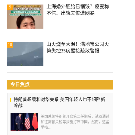
上海婚外胚胎已销毁？癌妻称
9
不信、出轨夫惨遭网暴
山火烧至大温！满地宝公园火
10
势失控35房屋接疏散警报
今日焦点
特朗普想缓和对华关系 美国年轻人也不想陷新
冷战
美国总统特朗普开启第二任期后，试图通过
加征高额关税等措施打压中国。然而，这些
举措...