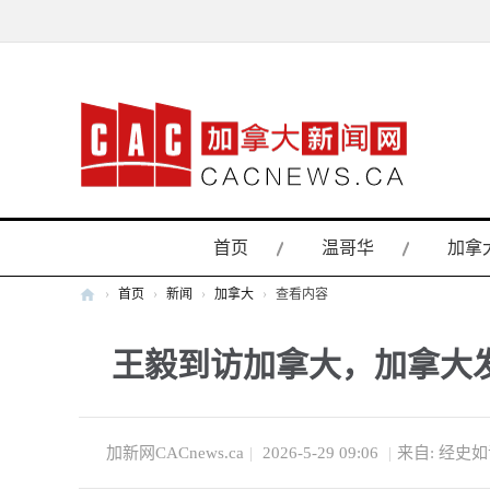
首页
温哥华
加拿
›
首页
›
新闻
›
加拿大
›
查看内容
加
王毅到访加拿大，加拿大
拿
大
新
闻
加新网CACnews.ca
|
2026-5-29 09:06
|
来自: 经史
网