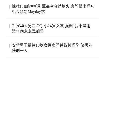
反复拉扯温哥华楼市刚在6月露出一点回暖
惊魂! 加航客机引擎高空突然熄火 客舱飘出烟味
迹象，7月马上又踩了刹车。大温地产经纪
机长紧急Mayday求
协会最...
一架从多伦多飞往旧金山的加航客机，眼看
71岁华人男星牵手小24岁女友 强调”我不是谢
就要抵达目的地，机舱里却突然冒出烟味，
贤”! 前女友是加拿
一号...
71岁的台湾老牌男星姜厚任，刚过完生日，
安省男子操控18岁女性卖淫并致其怀孕 仅额外
顺手官宣了女友。女友陈苡㛤（童芯），比
获刑一天
他整...
安大略省47岁男子霍格亚尼因操控18岁女性
卖淫并致其怀孕，被判处已羁押时间之外仅
一天...