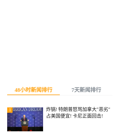
48小时新闻排行
7天新闻排行
炸锅! 特朗普怒骂加拿大"恶劣"
1
占美国便宜! 卡尼正面回击!