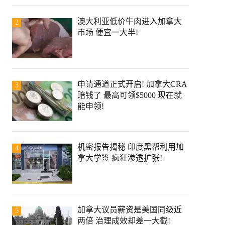
澳大利亚低价牛肉进入加拿大
2
市场 便宜一大半!
申请通道正式开启! 加拿大CRA
3
赔钱了 最高可领$5000 现在就
能申领!
机密报告揭秘 印度黑帮利用加
4
拿大学签 疯狂渗透扩张!
加拿大议员薪资是美国同级近
5
两倍 治理成效却差一大截!