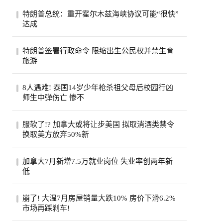
特朗普总统：重开霍尔木兹海峡协议可能“很快”
达成
特朗普总统：重开霍尔木兹海峡的协议可能
特朗普签署行政命令 限缩出生公民权并禁生育
“很快”达成https://t.co/DK5QhxwU0j — 美...
旅游
美国总统特朗普6日签署两项行政命令，扩
8人遇难! 泰国14岁少年枪杀祖父母后校园行凶
大不适用属地主义国籍的定义，并禁止“生
师生中弹伤亡 惨不
育旅...
泰国一名14岁少年枪杀祖父母后闯入校园开
服软了!? 加拿大或将让步美国 拟取消酒类禁令
火，造成8人遇难、多人受伤，枪手随后自
换取美方放弃50%新
杀。...
加拿大据报准备结束省际酒类禁令并调整乳
加拿大7月新增7.5万就业岗位 失业率创两年新
制品和汽车关税，寻求美方取消50%新关税
低
及削...
加拿大7月新增7.5万就业岗位，失业率降至
崩了! 大温7月房屋销量大跌10% 房价下滑6.2%
6.4%的两年最低。安大略省贡献最大，青年
市场再踩刹车!
就业...