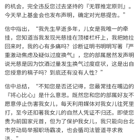
的机会，完全违反您过去坚持的『无罪推定原则』。
今天早上基金会也发布声明，确定对光慈提告。”
信中指出，“我先生早逝多年，儿女是我唯一的牵
挂，您知道当我发现光慈挂在顶楼栏杆上，我把她拉
回来时，我的心有多痛吗？诊断证明书明明写著『严
重激动焦虑及疑似过度换气』，您的部属居然发声明
说光慈是因为饮酒过量发生换气过度症状，这是出自
您授意的稿子吗？到底还有没有人性？”
信中总结，“不知您是否还记得，您最常挂在嘴边的
『将心比心』是什么意思。既然您和您的部属好友不
愿意停止伤害我女儿，每天利用媒体对我女儿往死里
打，至今还扣著我女儿的自然人凭证不归还。即使您
贵为前国家元首，但为了保护我女儿，我只能向台北
市劳动局举报职场霸凌，也会循司法管道寻求救
济。”