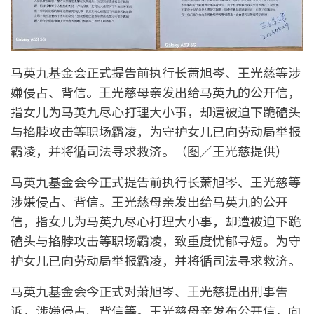
马英九基金会正式提告前执行长萧旭岑、王光慈等涉
嫌侵占、背信。王光慈母亲发出给马英九的公开信，
指女儿为马英九尽心打理大小事，却遭被迫下跪磕头
与掐脖攻击等职场霸凌，为守护女儿已向劳动局举报
霸凌，并将循司法寻求救济。（图／王光慈提供）
马英九基金会今正式提告前执行长萧旭岑、王光慈等
涉嫌侵占、背信。王光慈母亲发出给马英九的公开
信，指女儿为马英九尽心打理大小事，却遭被迫下跪
磕头与掐脖攻击等职场霸凌，致重度忧郁寻短。为守
护女儿已向劳动局举报霸凌，并将循司法寻求救济。
马英九基金会今正式对萧旭岑、王光慈提出刑事告
诉，涉嫌侵占、背信等。王光慈母亲发布公开信，向