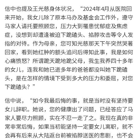
信中也提及王光慈身体状况，“2024年4月从医院回
来开始，我女儿除了原本马办及基金会工作外，遵守
马家人请托要照顾您，压力大到罹患忧郁症及焦虑
症，没想到却遭逢被迫下跪磕头、掐脖攻击等令人发
指的对待。作为母亲，您可知光慈那天下午突然哭著
回家，看到她红肿的额头追问后得知此事，我是如何
心痛愤怒？所谓跪天跪地跪父母，我生我养四十多年
的女儿，连我和她已逝多年的爸爸都没叫她下跪磕
头，是在怎样的情境下受到多大的压力和委屈，对您
下跪磕头？”
信中说，“如今我最后悔的事，就是当时没有坚持要
女儿辞职。她说，您的健康出了问题，已经答应了马
家人要尽力照顾，实在不忍一走了之。我现在真的非
常非常后悔，如果当初能坚持一定要女儿离职，就不
会再有后来从大陆返台前被掐脖送医的悲剧，也不会