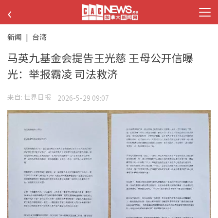
‹
新闻
|
台湾
马英九基金会提告王光慈 王母公开信曝
光：举报霸凌 司法救济
来自:
世界日报
2026-5-29 09:07