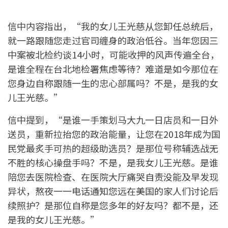
信中内容指出，“我的女儿王光慈从您卸任总统后，
就一路跟随您走过官司缠身的政治低谷。当年您因三
中案被北检约谈14小时，可能收押的风声传遍全台，
是谁全程在台北地检署焦虑等待？难道是如今那位在
您身边自称跟随一生的忠心部属吗？不是，是我的女
儿王光慈。”
信中提到，“是谁一手策划马大九一日店员和一日外
送员，重新拉抬您的政治能量，让您在2018年成为国
民党最炙手可热的超级助选员？是那位号称辅选战无
不胜的核心操盘手吗？不是，是我女儿王光慈。是谁
陪您去医院检查、在医院大厅痛哭自责没能及早发现
异状，熬夜一一电话通知您远在美国的家人们讨论后
续照护？是那位自称是您多年的好友吗？都不是，还
是我的女儿王光慈。”