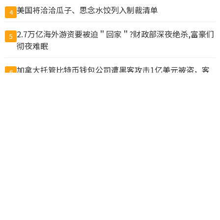
美国将洽洽瓜子、思念水饺列入制裁清单
4
2.7万亿海外游资要被迫＂回家＂?财政部深夜绝杀,富豪们
5
彻夜难眠
加拿大托管比特币钱包公司遭黑客攻击1亿美元被盗，客
6
户损失惨重
炸锅! 特朗普怒骂加拿大"恶劣" 占美国便宜! 卡尼正面回
7
击!
胡锦涛“去世”疯传 BBC查核始末 假消息如何传出来？
8
10万人排队入籍加拿大 美占一半 现在申请要等19个月
9
惊爆! 加拿大两飞机空中相撞坠毁! 上海起飞航班也出险
10
情, 仅相距20米