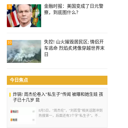
金融时报：美国变成了日元警
9
察，到底图什么？
失控! 山火摧毁居民区; 情侣开
10
车逃命 烈焰炙烤像穿越世界末
日
今日焦点
炸锅! 周杰伦卷入”私生子”传闻 被曝和她生娃 孩
子已十几岁 昆
8月5日，“周杰伦”，“刘若雪”相关话题冲到
热搜第一，后面还有3个字“私生子”。不...