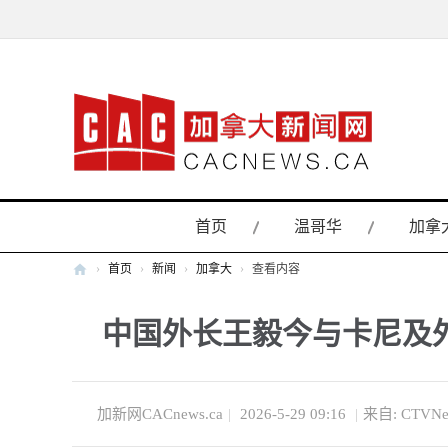
首页
温哥华
加拿
›
首页
›
新闻
›
加拿大
›
查看内容
加
中国外长王毅今与卡尼及
拿
大
新
闻
加新网CACnews.ca
|
2026-5-29 09:16
|
来自: CTVNe
网