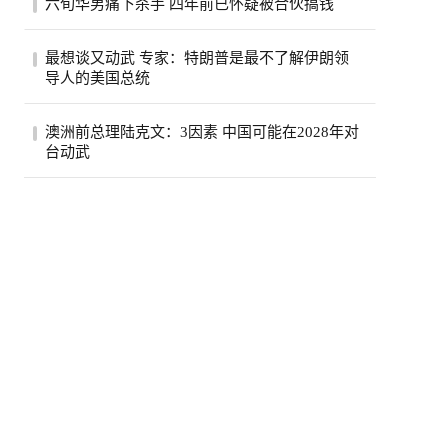
六旬华男痛下杀手 四年前已怀疑被合伙搞钱
费按年上升5.6%，达295亿元，显示2026年
初加...
薄正峰在巴沙迪那投资的35户公寓的开发
最想谈又动武 专家：特朗普是最不了解伊朗领
案，现金投入800万元左右，总贷款1500万
导人的美国总统
元，全...
伊朗德黑兰民众3日经过街道上的反美广告
澳洲前总理陆克文：3因素 中国可能在2028年对
看板。（路透）特朗普总统自认擅长看透并
台动武
利用...
澳州前总理陆克文。(欧新社资料照)澳洲前
总理陆克文在澳洲广播公司（ABC）5日播
出的专...