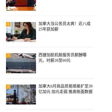
加拿大当公务员太爽！近八成
6
25年获加薪
西捷加航机舱服务员薪酬曝
7
光，时薪28至69元
加拿大6月商品贸易顺差扩至39
8
亿加元 加元走弱 推高账面数据