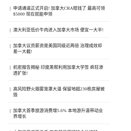
申请通道正式开启! 加拿大CRA赔钱了 最高可领
$5000 现在就能申领
加拿大税务局账户在2020年遭黑客入侵后，
澳大利亚低价牛肉进入加拿大市场 便宜一大半!
拖了6年的集体诉讼终于走到了赔钱这一
步。从8...
加拿大超市引入低价澳大利亚牛肉，与本地
加拿大议员薪资是美国同级近两倍 治理成效却
产品每公斤价差超40加元。供应紧张、气候
差一大截!
成本...
加拿大纳税人联合会报告称，加拿大省级议
机密报告揭秘 印度黑帮利用加拿大学签 疯狂渗
员平均年薪约11.5万加元，是美国州级议员
透扩张!
近两...
一份加拿大边境服务局机密报告披露，印度
高风险野火烟雾笼罩大温 保留地超230栋房屋被
比什诺伊帮派头目戈迪·布拉尔持学生签证
毁
入境...
大温哥华地区遭评级高达9级的野火烟雾笼
加拿大首季旅游消费增5.6% 本地游升温带动业
罩，奥卡纳根印第安保留地火灾致逾230栋
界增长
房屋被...
加拿大统计局公布，今年第一季全国旅游消