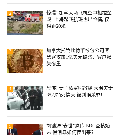
惊爆! 加拿大两飞机空中相撞坠
2
毁! 上海起飞航班也出险情, 仅
相距20米
加拿大托管比特币钱包公司遭
3
黑客攻击1亿美元被盗，客户损
失惨重
恐怖! 妻子私密照散播 大温夫妻
4
35刀捅死情夫 被判误杀罪!
胡锦涛“去世”疯传 BBC查核始
5
末 假消息如何传出来？