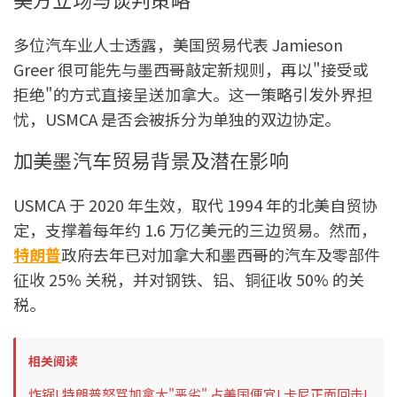
多位汽车业人士透露，美国贸易代表 Jamieson
Greer 很可能先与墨西哥敲定新规则，再以"接受或
拒绝"的方式直接呈送加拿大。这一策略引发外界担
忧，USMCA 是否会被拆分为单独的双边协定。
加美墨汽车贸易背景及潜在影响
USMCA 于 2020 年生效，取代 1994 年的北美自贸协
定，支撑着每年约 1.6 万亿美元的三边贸易。然而，
特朗普
政府去年已对加拿大和墨西哥的汽车及零部件
征收 25% 关税，并对钢铁、铝、铜征收 50% 的关
税。
相关阅读
炸锅! 特朗普怒骂加拿大"恶劣" 占美国便宜! 卡尼正面回击!