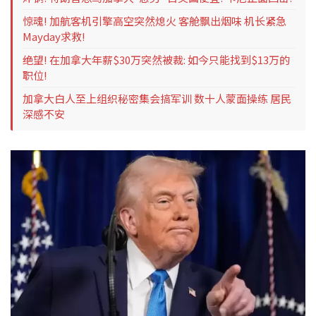
惊魂! 加航客机引擎高空突然熄火 客舱飘出烟味 机长紧急
Mayday求救!
绝望! 在加拿大年薪$30万突然被裁: 如今只能找到$13万的
职位!
加拿大白人至上组织秘密集会搞军训 数十人蒙面操练 居民
深感不安