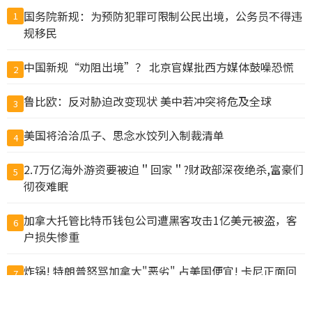
国务院新规：为预防犯罪可限制公民出境，公务员不得违
1
规移民
中国新规“劝阻出境”？ 北京官媒批西方媒体鼓噪恐慌
2
鲁比欧：反对胁迫改变现状 美中若冲突将危及全球
3
美国将洽洽瓜子、思念水饺列入制裁清单
4
2.7万亿海外游资要被迫＂回家＂?财政部深夜绝杀,富豪们
5
彻夜难眠
加拿大托管比特币钱包公司遭黑客攻击1亿美元被盗，客
6
户损失惨重
炸锅! 特朗普怒骂加拿大"恶劣" 占美国便宜! 卡尼正面回
7
击!