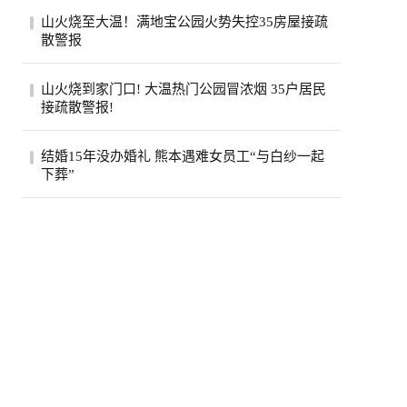
美国政府已退还约1000亿美元关税，约占依
山火烧至大温！满地宝公园火势失控35房屋接疏
据国际紧急经济权力法所征税款的六成。最
散警报
高法...
位于卑诗省大温地区的满地宝周三(5日)下午
山火烧到家门口! 大温热门公园冒浓烟 35户居民
发生山火，当局下午稍晚更新消息，称已有
接疏散警报!
两...
卑诗省大温贝尔卡拉地区公园周三突发野
结婚15年没办婚礼 熊本遇难女员工“与白纱一起
火，安莫尔村35处房产接疏散警报。高压电
下葬”
线一度...
熊本7.1强震后，7月30日拍摄到的永旺梦乐
城熊本。(欧新社)日本熊本县“永旺梦乐城熊
本...