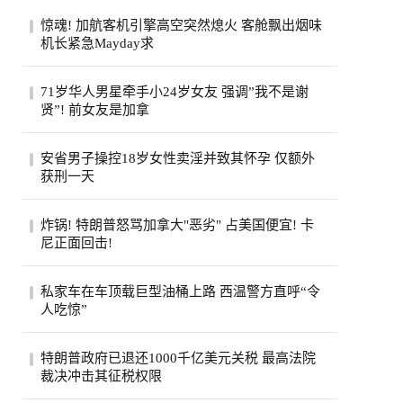
惊魂! 加航客机引擎高空突然熄火 客舱飘出烟味
机长紧急Mayday求
一架从多伦多飞往旧金山的加航客机，眼看
71岁华人男星牵手小24岁女友 强调”我不是谢
就要抵达目的地，机舱里却突然冒出烟味，
贤”! 前女友是加拿
一号...
71岁的台湾老牌男星姜厚任，刚过完生日，
安省男子操控18岁女性卖淫并致其怀孕 仅额外
顺手官宣了女友。女友陈苡㛤（童芯），比
获刑一天
他整...
安大略省47岁男子霍格亚尼因操控18岁女性
炸锅! 特朗普怒骂加拿大"恶劣" 占美国便宜! 卡
卖淫并致其怀孕，被判处已羁押时间之外仅
尼正面回击!
一天...
特朗普怒斥加拿大“讨厌”，加总理卡尼回应
私家车在车顶载巨型油桶上路 西温警方直呼“令
将继续捍卫本国利益，同一天加美贸易官员
人吃惊”
恢...
西温哥华警方近日重点报告了他们在长周末
特朗普政府已退还1000千亿美元关税 最高法院
期间进行的一次罕见的交通拦截。西温警局
裁决冲击其征税权限
在社...