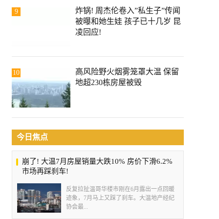
炸锅! 周杰伦卷入”私生子”传闻
9
被曝和她生娃 孩子已十几岁 昆
凌回应!
高风险野火烟雾笼罩大温 保留
10
地超230栋房屋被毁
今日焦点
崩了! 大温7月房屋销量大跌10% 房价下滑6.2%
市场再踩刹车!
反复拉扯温哥华楼市刚在6月露出一点回暖
迹象，7月马上又踩了刹车。大温地产经纪
协会最...