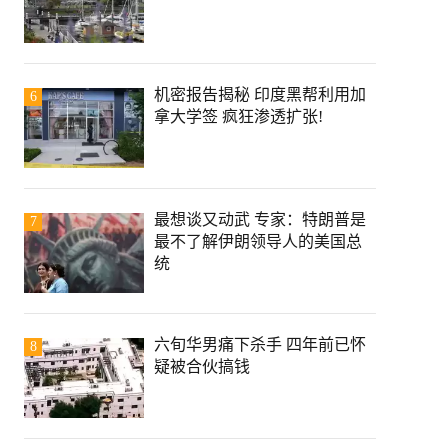
机密报告揭秘 印度黑帮利用加
6
拿大学签 疯狂渗透扩张!
最想谈又动武 专家：特朗普是
7
最不了解伊朗领导人的美国总
统
六旬华男痛下杀手 四年前已怀
8
疑被合伙搞钱