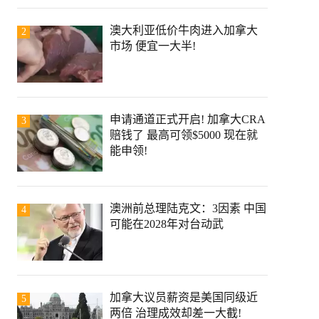
澳大利亚低价牛肉进入加拿大
2
市场 便宜一大半!
申请通道正式开启! 加拿大CRA
3
赔钱了 最高可领$5000 现在就
能申领!
澳洲前总理陆克文：3因素 中国
4
可能在2028年对台动武
加拿大议员薪资是美国同级近
5
两倍 治理成效却差一大截!