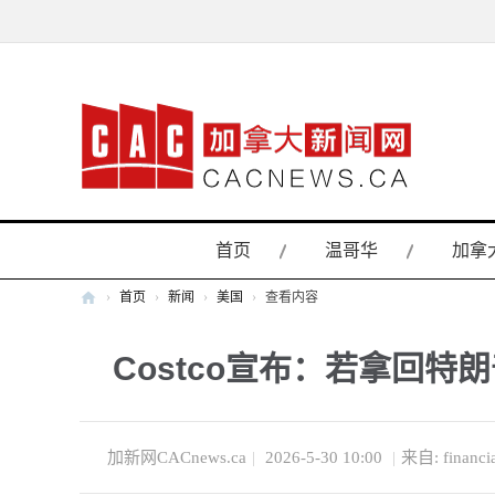
首页
温哥华
加拿
›
首页
›
新闻
›
美国
›
查看内容
加
Costco宣布：若拿回
拿
大
新
闻
加新网CACnews.ca
|
2026-5-30 10:00
|
来自: financia
网