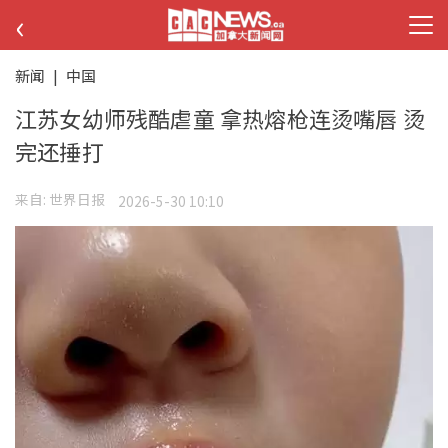
‹
新闻
|
中国
江苏女幼师残酷虐童 拿热熔枪连烫嘴唇 烫
完还捶打
来自:
世界日报
2026-5-30 10:10