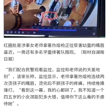
红圈处是涉事女老师拿著热熔枪正往受害幼童的嘴唇
逼近，一旁还有多名学童排著队围观。（取材自湖南
日报）
“我们配合民警观看监控，监控和老师说的天差地
别”，该家长称，监控显示，老师拿著热熔枪连续两
次烫孩子的嘴唇，烫完后不顾孩子的疼痛，持续推搡
捶打。“看到这一幕，我的心都碎了。我不知道一个
四五岁的小女孩能犯多大错，值得你下这么毒的手虐
待她”。