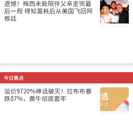
遗憾！梅西未能陪伴父亲走完最
后一程 得知噩耗后从美国飞回阿
根廷
体育 2026-08-09
今日焦点
溢价9720%神话破灭！拉布布暴
跌87%，黄牛彻底套牢