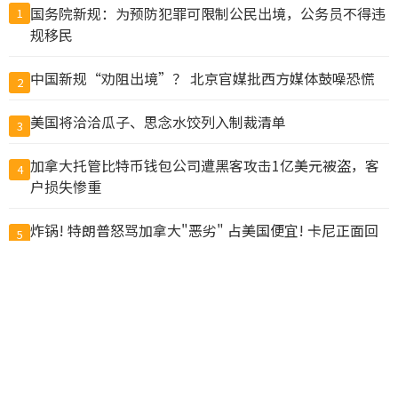
国务院新规：为预防犯罪可限制公民出境，公务员不得违
1
规移民
中国新规“劝阻出境”？ 北京官媒批西方媒体鼓噪恐慌
2
美国将洽洽瓜子、思念水饺列入制裁清单
3
加拿大托管比特币钱包公司遭黑客攻击1亿美元被盗，客
4
户损失惨重
炸锅! 特朗普怒骂加拿大"恶劣" 占美国便宜! 卡尼正面回
5
击!
胡锦涛“去世”疯传 BBC查核始末 假消息如何传出来？
6
10万人排队入籍加拿大 美占一半 现在申请要等19个月
7
惊爆! 加拿大两飞机空中相撞坠毁! 上海起飞航班也出险
8