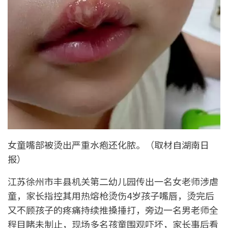
女童嘴部被烫出严重水疱还化脓。（取材自湖南日
报）
江苏徐州市丰县机关第二幼儿园传出一名女老师涉虐
童，家长指控其用热熔枪烫伤4岁孩子嘴唇，烫完后
又不顾孩子的疼痛持续推搡捶打，旁边一名男老师全
程目睹未制止，现场多名孩童围观吓坏，家长事后看