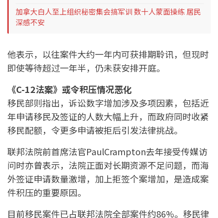
加拿大白人至上组织秘密集会搞军训 数十人蒙面操练 居民
深感不安
他表示，以往案件大约一年内可获排期聆讯，但现时
即使等待超过一年半，仍未获安排开庭。
《C-12法案》或令积压情况恶化
移民部则指出，诉讼数字增加涉及多项因素，包括近
年申请移民及签证的人数大幅上升，而政府同时收紧
移民配额，令更多申请被拒后引发法律挑战。
联邦法院前首席法官PaulCrampton去年接受传媒访
问时亦曾表示，法院正面对长期资源不足问题，而海
外签证申请数量激增，加上拒签个案增加，是造成案
件积压的重要原因。
目前移民案件已占联邦法院全部案件约86%。移民律