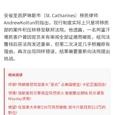
安省圣凯萨琳斯市（St. Catharines）移民律师
AndrewKoltun则指出，现行制度实际上只是将移民
部的案件积压转移至联邦法院。他透露，一名阿富汗
难民客户曾因官员未有审阅全部证据而被拒，经司法
覆核后获法院发还重审，但第二次决定几乎照搬原有
理由，再次出现同样错误，结果需要重新向法院提出
挑战。
相关阅读
炸锅! 特朗普怒骂加拿大"恶劣" 占美国便宜! 卡尼正面回击!
惊魂! 加航客机引擎高空突然熄火 客舱飘出烟味 机长紧急
Mayday求救!
绝望! 在加拿大年薪$30万突然被裁: 如今只能找到$13万的
职位!