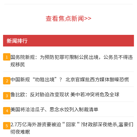
科技 2026-08-09
查看焦点新闻>>
新闻排行
国务院新规：为预防犯罪可限制公民出境，公务员不得违
1
规移民
中国新规“劝阻出境”？ 北京官媒批西方媒体鼓噪恐慌
2
鲁比欧：反对胁迫改变现状 美中若冲突将危及全球
3
美国将洽洽瓜子、思念水饺列入制裁清单
4
2.7万亿海外游资要被迫＂回家＂?财政部深夜绝杀,富豪们
5
彻夜难眠