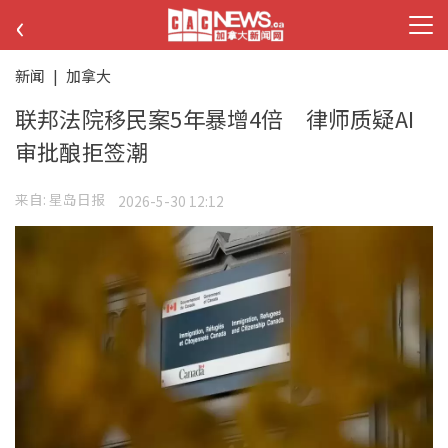
‹
新闻
|
加拿大
联邦法院移民案5年暴增4倍 律师质疑AI
审批酿拒签潮
来自:
星岛日报
2026-5-30 12:12