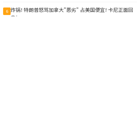
炸锅! 特朗普怒骂加拿大"恶劣" 占美国便宜! 卡尼正面回
6
击!
加拿大托管比特币钱包公司遭黑客攻击1亿美元被盗，客
7
户损失惨重
胡锦涛“去世”疯传 BBC查核始末 假消息如何传出来？
8
10万人排队入籍加拿大 美占一半 现在申请要等19个月
9
惊爆! 加拿大两飞机空中相撞坠毁! 上海起飞航班也出险
10
情, 仅相距20米
查看完整榜单>>