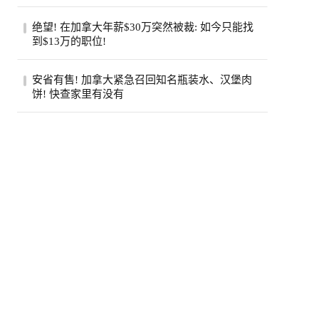
（Jamie Di...
步入中年之后，许多人会发现身边患癌的亲
绝望! 在加拿大年薪$30万突然被裁: 如今只能找
友似乎变多了。五十岁的老张就是如此，原
到$13万的职位!
本以...
近日，在Reddit的加拿大求职论坛
安省有售! 加拿大紧急召回知名瓶装水、汉堡肉
（r/CanadaJobs）上，一篇关于薪资断崖式
饼! 快查家里有没有
下跌的帖子引...
加拿大食品检验局（CFIA）近日接连发布
两则食品召回通知，涉及知名品牌瓶装水和
鸡肉汉...