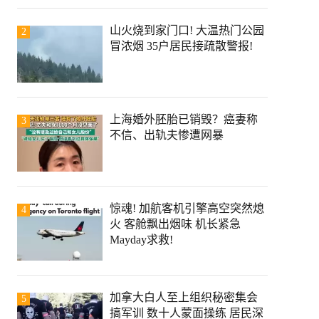
山火烧到家门口! 大温热门公园
2
冒浓烟 35户居民接疏散警报!
上海婚外胚胎已销毁？癌妻称
3
不信、出轨夫惨遭网暴
惊魂! 加航客机引擎高空突然熄
4
火 客舱飘出烟味 机长紧急
Mayday求救!
加拿大白人至上组织秘密集会
5
搞军训 数十人蒙面操练 居民深