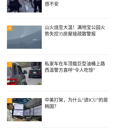
感不安
山火烧至大温！满地宝公园火
6
势失控35房屋接疏散警报
私家车在车顶载巨型油桶上路
7
西温警方直呼“令人吃惊”
中美打架，为什么“进ICU”的是
8
韩国？