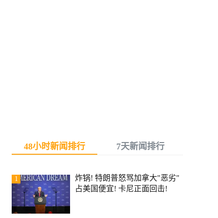
48小时新闻排行
7天新闻排行
炸锅! 特朗普怒骂加拿大"恶劣"
1
占美国便宜! 卡尼正面回击!