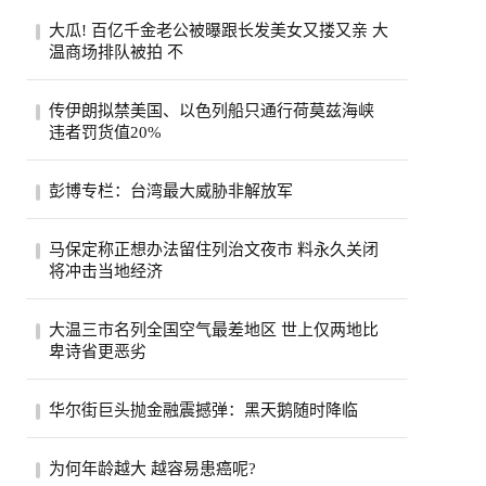
大瓜! 百亿千金老公被曝跟长发美女又搂又亲 大
温商场排队被拍 不
一段在温哥华街头随手拍下的手机视频，突
传伊朗拟禁美国、以色列船只通行荷莫兹海峡
然把香港豪门圈炸开了锅。8月6日，有网友
违者罚货值20%
在社...
伊朗荷莫兹海峡8月5日照片。(美联社)伊朗
彭博专栏：台湾最大威胁非解放军
半官方媒体法斯通讯社（Fars）引述一名议
员说...
彭博专栏作家瓦斯瓦尼表示，比起解放军，
马保定称正想办法留住列治文夜市 料永久关闭
台湾民众更该担心中共的认知作战。（美联
将冲击当地经济
社）...
列治文夜市能否在市内其他地方找到新的落
大温三市名列全国空气最差地区 世上仅两地比
脚点？列治文市官员们希望如此，他们担心
卑诗省更恶劣
今年...
受山火烟雾影响，卑诗省南部内陆名登全球
华尔街巨头抛金融震撼弹：黑天鹅随时降临
空气质素最恶劣地区之列。目前世上只有巴
基斯...
股市屡创新高、投资热度不减，但华尔街却
为何年龄越大 越容易患癌呢?
开始拉响警报。摩根大通执行长戴蒙