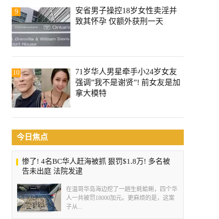
安省男子操控18岁女性卖淫并
9
致其怀孕 仅额外获刑一天
71岁华人男星牵手小24岁女友
10
强调”我不是谢贤”! 前女友是加
拿大模特
今日焦点
惨了! 4名BC华人赶海被抓 狠罚$1.8万! 多名被
告未出庭 法院发逮
在温哥华岛海边挖了一趟生蚝蛤蜊，四个华
人一共被罚18000加元。更麻烦的是，这案
子从...