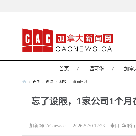
首页
温哥华
加拿
›
首页
›
新闻
›
科技
›
查看内容
加
忘了设限，1家公司1个月在
拿
大
新
闻
加新网CACnews.ca
|
2026-5-30 12:23
|
来自: 华尔
网