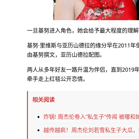
一旦基努进入角色，她会给予最大程度的理解
基努·里维斯与亚历山德拉的缘分早在2011
由基努撰文，亚历山德拉配图。
两人从多年好友一路升温为伴侣，直到201
牵手走上红毯公开恋情。
相关阅读
炸锅! 周杰伦卷入”私生子”传闻 被曝和
越传越疯！周杰伦刘若雪私生子大瓜，