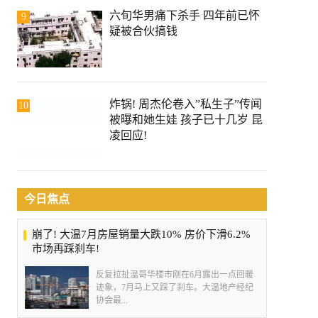
六旬华男痛下杀手 四年前已怀
9
疑被合伙搞钱
炸锅! 周杰伦卷入”私生子”传闻
10
被曝和她生娃 孩子已十几岁 昆
凌回应!
今日焦点
崩了! 大温7月房屋销量大跌10% 房价下滑6.2%
市场再踩刹车!
反复拉扯温哥华楼市刚在6月露出一点回暖
迹象，7月马上又踩了刹车。大温地产经纪
协会最...