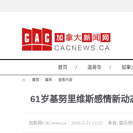
首页
温哥华
加拿
›
首页
›
娱乐
›
查看内容
加
61岁基努里维斯感情新动
拿
大
新
闻
加新网CACnews.ca
|
2026-5-31 12:22
|
来自: 娱乐
网