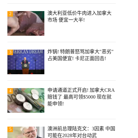
澳大利亚低价牛肉进入加拿大
2
市场 便宜一大半!
炸锅! 特朗普怒骂加拿大"恶劣"
3
占美国便宜! 卡尼正面回击!
申请通道正式开启! 加拿大CRA
4
赔钱了 最高可领$5000 现在就
能申领!
澳洲前总理陆克文：3因素 中国
5
可能在2028年对台动武