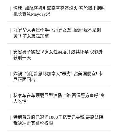
惊魂! 加航客机引擎高空突然熄火 客舱飘出烟味
机长紧急Mayday求
一架从多伦多飞往旧金山的加航客机，眼看
71岁华人男星牵手小24岁女友 强调”我不是谢
就要抵达目的地，机舱里却突然冒出烟味，
贤”! 前女友是加拿
一号...
71岁的台湾老牌男星姜厚任，刚过完生日，
安省男子操控18岁女性卖淫并致其怀孕 仅额外
顺手官宣了女友。女友陈苡㛤（童芯），比
获刑一天
他整...
安大略省47岁男子霍格亚尼因操控18岁女性
炸锅! 特朗普怒骂加拿大"恶劣" 占美国便宜! 卡
卖淫并致其怀孕，被判处已羁押时间之外仅
尼正面回击!
一天...
特朗普怒斥加拿大“讨厌”，加总理卡尼回应
私家车在车顶载巨型油桶上路 西温警方直呼“令
将继续捍卫本国利益，同一天加美贸易官员
人吃惊”
恢...
西温哥华警方近日重点报告了他们在长周末
特朗普政府已退还1000千亿美元关税 最高法院
期间进行的一次罕见的交通拦截。西温警局
裁决冲击其征税权限
在社...