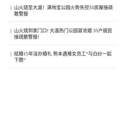
美国政府已退还约1000亿美元关税，约占依
山火烧至大温！满地宝公园火势失控35房屋接疏
据国际紧急经济权力法所征税款的六成。最
散警报
高法...
位于卑诗省大温地区的满地宝周三(5日)下午
山火烧到家门口! 大温热门公园冒浓烟 35户居民
发生山火，当局下午稍晚更新消息，称已有
接疏散警报!
两...
卑诗省大温贝尔卡拉地区公园周三突发野
结婚15年没办婚礼 熊本遇难女员工“与白纱一起
火，安莫尔村35处房产接疏散警报。高压电
下葬”
线一度...
熊本7.1强震后，7月30日拍摄到的永旺梦乐
城熊本。(欧新社)日本熊本县“永旺梦乐城熊
本...