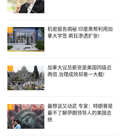
机密报告揭秘 印度黑帮利用加
6
拿大学签 疯狂渗透扩张!
加拿大议员薪资是美国同级近
7
两倍 治理成效却差一大截!
最想谈又动武 专家：特朗普是
8
最不了解伊朗领导人的美国总
统