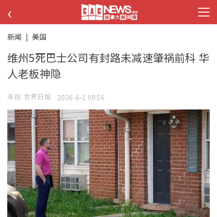
‹
新闻
|
美国
维州5死巴士公司有封路未减速肇祸前科 华
人老板神隐
来自:
世界日报
2026-6-1 09:56