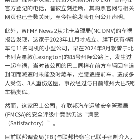
官方登记的电话，皆被立刻挂断，其购票官网与相关
网页也已全数关闭，至今拒绝发表任何公开声明。
此外，WFMY News 2从北卡监理局(NC DMV)的车祸
报告发现，这家于2023年11月才成立、旗下仅有4辆
车与11名司机的小型公司，早在2024年8月就曾于北
卡列克星敦(Lexington)的85号州际公路上，发生过
一起车祸，当时该公司的巴士同样在前方车辆因车道
封闭而减速时未能及时煞车，拦腰追撞前车，造成多
人受伤、3人重伤送医，事故经过与日前维州大巴5死
车祸类似。
然而，这家巴士公司，在联邦汽车运输安全管理局
(FMCSA)的安全评级中竟然仍达“满意
（Satisfactory）”。
目前联邦调查局(FBI)与联邦检察官已联手强制介入，