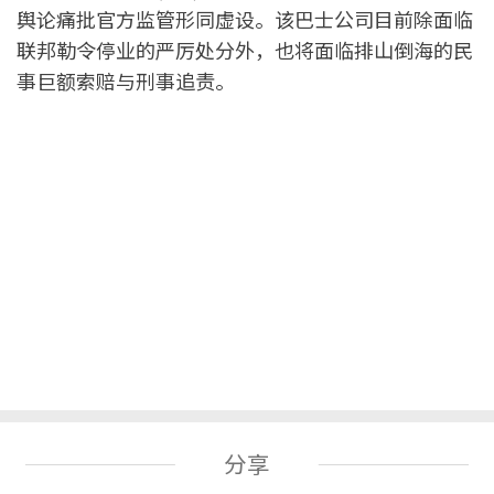
舆论痛批官方监管形同虚设。该巴士公司目前除面临
联邦勒令停业的严厉处分外，也将面临排山倒海的民
事巨额索赔与刑事追责。
分享