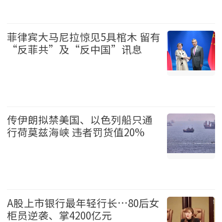
娱乐 2026-08-07
菲律宾大马尼拉惊见5具棺木 留有
“反菲共”及“反中国”讯息
国际 2026-08-07
传伊朗拟禁美国、以色列船只通
行荷莫兹海峡 违者罚货值20%
国际 2026-08-07
A股上市银行最年轻行长…80后女
柜员逆袭、掌4200亿元