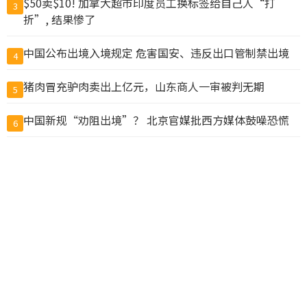
$50卖$10! 加拿大超市印度员工换标签给自己人“打
3
折”, 结果惨了
中国公布出境入境规定 危害国安、违反出口管制禁出境
4
猪肉冒充驴肉卖出上亿元，山东商人一审被判无期
5
中国新规“劝阻出境”？ 北京官媒批西方媒体鼓噪恐慌
6
鲁比欧：反对胁迫改变现状 美中若冲突将危及全球
7
他们申请用8000万美元“翻译中国”，却成了一场闹剧
8
美国将洽洽瓜子、思念水饺列入制裁清单
9
温哥华两教会学校涉虐童集体诉讼 法院准以3000万元和
10
解