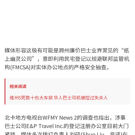
媒体形容这极有可能是跨州廉价巴士业界常见的“纸
上幽灵公司”，意即利用民宅登记以规避联邦监管机
构(FMCSA)对实体办公地点的严格安全抽查。
相关阅读
维州5死数十伤大车祸 华人巴士司机被控过失杀人
北卡地方电视台WFMY News 2的调查也指出，涉事
巴士公司E&P Travel Inc.的登记注册办公室目前大门
紧锁。媒体多次拨打负责人刘硕(Shuo Liu，音译)在