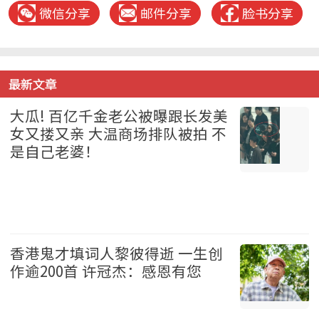
微信分享
邮件分享
脸书分享
最新文章
大瓜! 百亿千金老公被曝跟长发美
女又搂又亲 大温商场排队被拍 不
是自己老婆！
温哥华 2026-08-07
香港鬼才填词人黎彼得逝 一生创
作逾200首 许冠杰：感恩有您