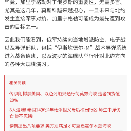
毕竟，加里宁格勒对于俄罗斯的重要性，无需多言。
尤其是这几年，莫斯科越来越担心，一旦未来与北约
发生直接军事对抗，加里宁格勒可能成为最先遭到攻
击的目标之一。
因此我们能看到，俄军持续向当地增派防空、电子战
以及导弹部队，包括“伊斯坎德尔-M”战术导弹系统
进入战备值班，以及波罗的海舰队举行针对北约方向
的各种大规模演习。
相关阅读
传伊朗拟禁美国、以色列船只通行荷莫兹海峡 违者罚货值
20%
8人遇难! 泰国14岁少年枪杀祖父母后校园行凶 师生中弹伤
亡 惨不忍睹!
伊朗提出八项要求 美方须满足才可重启霍尔木兹海峡