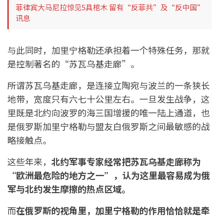
菲律宾大马尼拉惊见5具棺木 留有“反菲共”及“反中国”
讯息
与此同时，加里宁格勒还承担着一个特殊任务，那就
是控制著名的“苏瓦乌基走廊”。
所谓苏瓦乌基走廊，是连接立陶宛与波兰的一条狭长
地带，宽度只有六七十公里左右。一旦发生战争，这
里既是北约向波罗的海三国增援的唯一陆上通道，也
是俄罗斯加里宁格勒与盟友白俄罗斯之间最敏感的战
略接触点。
这些年来，
北约军事专家经常把苏瓦乌基走廊称为
“欧洲最危险的地方之一”，认为这里最容易成为俄
军与北约发生摩擦的热点区域。
而
在俄罗斯的视角里，加里宁格勒的作用恰恰就是牵