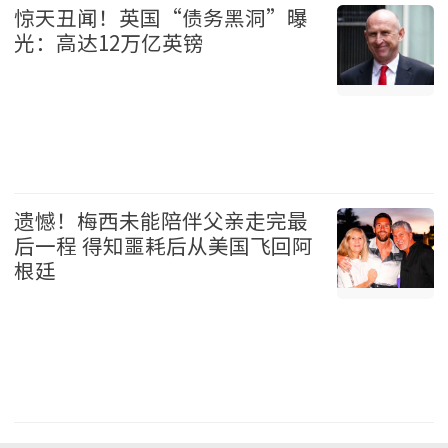
惊天丑闻！英国“债务黑洞”曝
光：高达12万亿英镑
国际 2026-08-09
遗憾！梅西未能陪伴父亲走完最
后一程 得知噩耗后从美国飞回阿
根廷
体育 2026-08-09