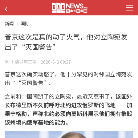
‹
新闻
|
国际
普京这次是真的动了火气，他对立陶宛发
出了“灭国警告”
来自:
唐驳虎主笔
2026-6-2 09:37
普京这次确实动怒了，他十分罕见的对邻国立陶宛发
出了“灭国警告”。
之前和中国闹掰了的立陶宛，最近又惹事了
，该国外
长布德里斯不久前呼吁北约进攻俄罗斯的飞地——加
里宁格勒，声称北约必须向莫斯科展示他们拥有摧毁
该州境内俄军基地的能力。