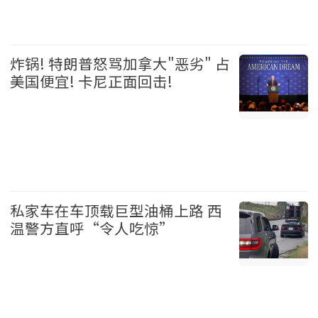
娱乐 2026-08-06
炸锅! 特朗普怒骂加拿大"恶劣" 占
美国便宜! 卡尼正面回击!
加拿大 2026-08-06
私家车在车顶载巨型油桶上路 西
温警方直呼“令人吃惊”