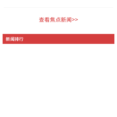
温哥华 2026-08-06
查看焦点新闻>>
新闻排行
突然! 蔡崇信离婚! 加拿大财富第三 顶配夫妻30年婚姻落
1
幕 离了还要一起上班
大温公寓项目即将完工，突遭起诉称欠款超1.22亿加元
2
57人惨死! 6万名非法移民突然涌入 百米冲刺如丧尸进城
3
边境彻底失控!
为这事 富婆争入“阴道俱乐部”查克柏格华裔妻也参与
4
温市中心大白天发生无故袭击 女路人遭掐脖咬脸拖倒在地