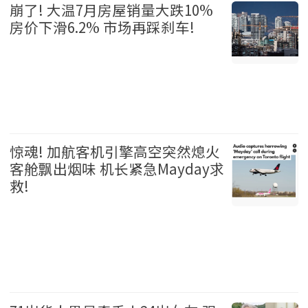
崩了! 大温7月房屋销量大跌10%
房价下滑6.2% 市场再踩刹车!
温哥华 2026-08-06
惊魂! 加航客机引擎高空突然熄火
客舱飘出烟味 机长紧急Mayday求
救!
加拿大 2026-08-06