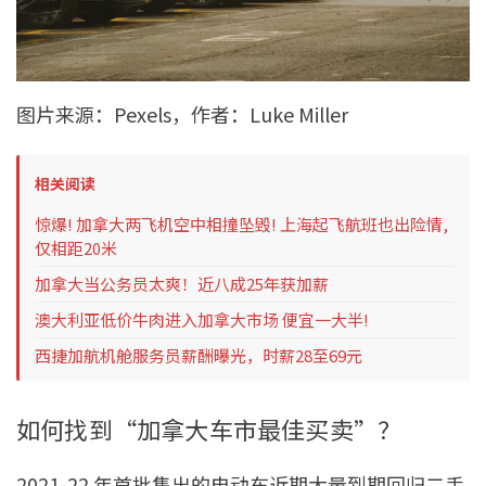
图片来源：Pexels，作者：Luke Miller
相关阅读
惊爆! 加拿大两飞机空中相撞坠毁! 上海起飞航班也出险情,
仅相距20米
加拿大当公务员太爽！近八成25年获加薪
澳大利亚低价牛肉进入加拿大市场 便宜一大半!
西捷加航机舱服务员薪酬曝光，时薪28至69元
如何找到“加拿大车市最佳买卖”？
2021-22 年首批售出的电动车近期大量到期回归二手