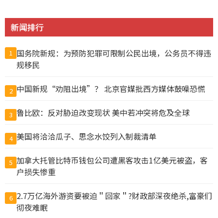
新闻排行
国务院新规：为预防犯罪可限制公民出境，公务员不得违
1
规移民
中国新规“劝阻出境”？ 北京官媒批西方媒体鼓噪恐慌
2
鲁比欧：反对胁迫改变现状 美中若冲突将危及全球
3
美国将洽洽瓜子、思念水饺列入制裁清单
4
加拿大托管比特币钱包公司遭黑客攻击1亿美元被盗，客
5
户损失惨重
2.7万亿海外游资要被迫＂回家＂?财政部深夜绝杀,富豪们
6
彻夜难眠