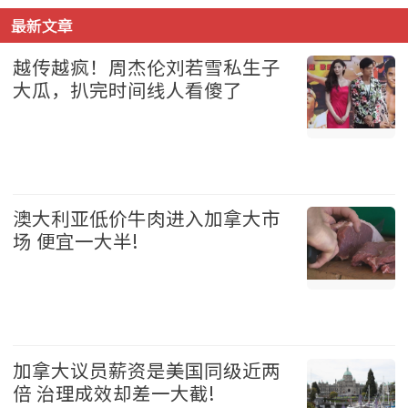
最新文章
越传越疯！周杰伦刘若雪私生子
大瓜，扒完时间线人看傻了
娱乐 2026-08-05
澳大利亚低价牛肉进入加拿大市
场 便宜一大半!
加拿大 2026-08-05
加拿大议员薪资是美国同级近两
倍 治理成效却差一大截!