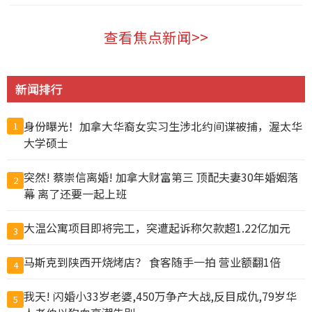
加拿大 2026-08-05
查看焦点新闻>>
新闻排行
身份曝光！加拿大华裔女实习生涉北约间谍被捕，渥太华
1
大学硕士
突然! 蔡崇信离婚! 加拿大财富第三 顶配夫妻30年婚姻落
2
幕 离了还要一起上班
大温公寓项目即将完工，突遭起诉称欠款超1.22亿加元
3
马斯克到陕西开烧烤店？ 食客随手一拍 营业额翻1倍
4
我天! 闪婚小33岁老婆,450万争产大战,反目成仇,79岁华
5