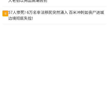
人老伯以狗血高潮告别
57人惨死! 6万名非法移民突然涌入 百米冲刺如丧尸进城
6
边境彻底失控!
万人离开！加拿大地产经纪风光不再，有人改行去餐厅端
7
盘子
为这事 富婆争入“阴道俱乐部”查克柏格华裔妻也参与
8
力度空前！北京重要会议 传递明确信号
9
温市中心大白天发生无故袭击 女路人遭掐脖咬脸拖倒在地
10
查看完整榜单>>