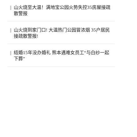
美国政府已退还约1000亿美元关税，约占依
山火烧至大温！满地宝公园火势失控35房屋接疏
据国际紧急经济权力法所征税款的六成。最
散警报
高法...
位于卑诗省大温地区的满地宝周三(5日)下午
山火烧到家门口! 大温热门公园冒浓烟 35户居民
发生山火，当局下午稍晚更新消息，称已有
接疏散警报!
两...
卑诗省大温贝尔卡拉地区公园周三突发野
结婚15年没办婚礼 熊本遇难女员工“与白纱一起
火，安莫尔村35处房产接疏散警报。高压电
下葬”
线一度...
熊本7.1强震后，7月30日拍摄到的永旺梦乐
城熊本。(欧新社)日本熊本县“永旺梦乐城熊
本...