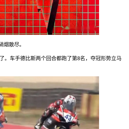
硝烟散尽。
输了。车手德比斯两个回合都跑了第8名，夺冠形势立马