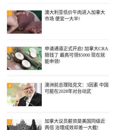
澳大利亚低价牛肉进入加拿大
2
市场 便宜一大半!
申请通道正式开启! 加拿大CRA
3
赔钱了 最高可领$5000 现在就
能申领!
澳洲前总理陆克文：3因素 中国
4
可能在2028年对台动武
加拿大议员薪资是美国同级近
5
两倍 治理成效却差一大截!