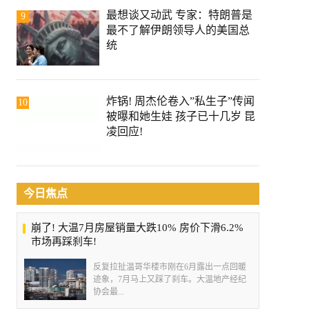
最想谈又动武 专家：特朗普是
9
最不了解伊朗领导人的美国总
统
炸锅! 周杰伦卷入”私生子”传闻
10
被曝和她生娃 孩子已十几岁 昆
凌回应!
今日焦点
崩了! 大温7月房屋销量大跌10% 房价下滑6.2%
市场再踩刹车!
反复拉扯温哥华楼市刚在6月露出一点回暖
迹象，7月马上又踩了刹车。大温地产经纪
协会最...