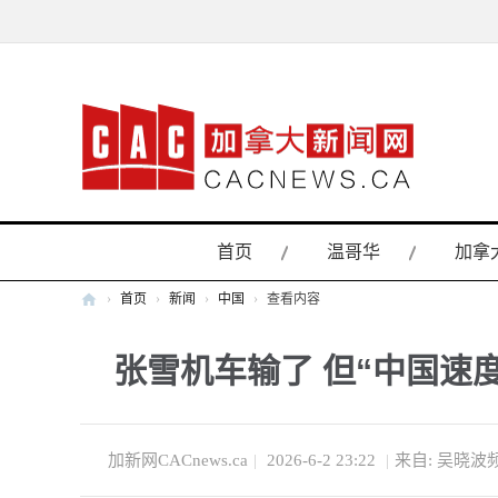
首页
温哥华
加拿
›
首页
›
新闻
›
中国
›
查看内容
加
张雪机车输了 但“中国速
拿
大
新
闻
加新网CACnews.ca
|
2026-6-2 23:22
|
来自: 吴晓波
网