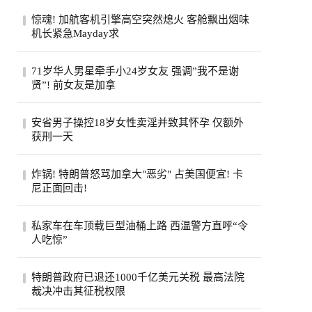
惊魂! 加航客机引擎高空突然熄火 客舱飘出烟味
机长紧急Mayday求
一架从多伦多飞往旧金山的加航客机，眼看
71岁华人男星牵手小24岁女友 强调”我不是谢
就要抵达目的地，机舱里却突然冒出烟味，
贤”! 前女友是加拿
一号...
71岁的台湾老牌男星姜厚任，刚过完生日，
安省男子操控18岁女性卖淫并致其怀孕 仅额外
顺手官宣了女友。女友陈苡㛤（童芯），比
获刑一天
他整...
安大略省47岁男子霍格亚尼因操控18岁女性
炸锅! 特朗普怒骂加拿大"恶劣" 占美国便宜! 卡
卖淫并致其怀孕，被判处已羁押时间之外仅
尼正面回击!
一天...
特朗普怒斥加拿大“讨厌”，加总理卡尼回应
私家车在车顶载巨型油桶上路 西温警方直呼“令
将继续捍卫本国利益，同一天加美贸易官员
人吃惊”
恢...
西温哥华警方近日重点报告了他们在长周末
特朗普政府已退还1000千亿美元关税 最高法院
期间进行的一次罕见的交通拦截。西温警局
裁决冲击其征税权限
在社...