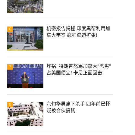
机密报告揭秘 印度黑帮利用加
6
拿大学签 疯狂渗透扩张!
炸锅! 特朗普怒骂加拿大"恶劣"
7
占美国便宜! 卡尼正面回击!
六旬华男痛下杀手 四年前已怀
8
疑被合伙搞钱