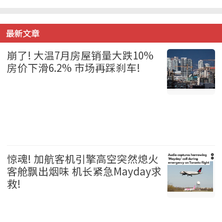
最新文章
崩了! 大温7月房屋销量大跌10%
房价下滑6.2% 市场再踩刹车!
温哥华 2026-08-06
惊魂! 加航客机引擎高空突然熄火
客舱飘出烟味 机长紧急Mayday求
救!