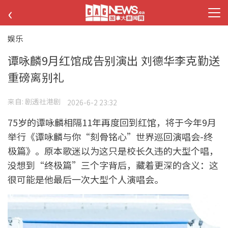
‹
娱乐
谭咏麟9月红馆成告别演出 刘德华李克勤送
重磅离别礼
来自:
剧透社港剧
2026-6-2 23:32
75岁的谭咏麟相隔11年再度回到红馆，将于今年9月
举行《谭咏麟与你“刻骨铭心”世界巡回演唱会-终
极篇》。原本歌迷以为这只是校长久违的大型个唱，
没想到“终极篇”三个字背后，藏着更深的含义：这
很可能是他最后一次大型个人演唱会。