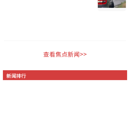
温哥华 2026-08-06
查看焦点新闻>>
新闻排行
突然! 蔡崇信离婚! 加拿大财富第三 顶配夫妻30年婚姻落
1
幕 离了还要一起上班
大温公寓项目即将完工，突遭起诉称欠款超1.22亿加元
2
57人惨死! 6万名非法移民突然涌入 百米冲刺如丧尸进城
3