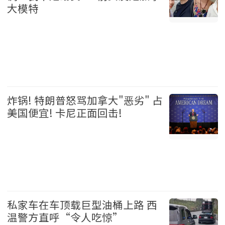
大模特
娱乐 2026-08-06
炸锅! 特朗普怒骂加拿大"恶劣" 占
美国便宜! 卡尼正面回击!
加拿大 2026-08-06
私家车在车顶载巨型油桶上路 西
温警方直呼“令人吃惊”