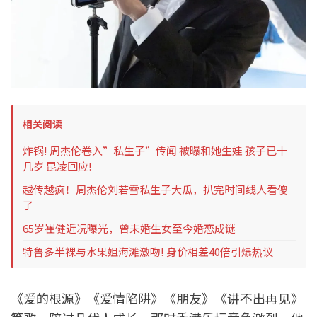
相关阅读
炸锅! 周杰伦卷入”私生子”传闻 被曝和她生娃 孩子已十
几岁 昆凌回应!
越传越疯！周杰伦刘若雪私生子大瓜，扒完时间线人看傻
了
65岁崔健近况曝光，曾未婚生女至今婚恋成谜
特鲁多半裸与水果姐海滩激吻! 身价相差40倍引爆热议
《爱的根源》《爱情陷阱》《朋友》《讲不出再见》