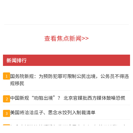
加拿大 2026-08-09
查看焦点新闻>>
新闻排行
国务院新规：为预防犯罪可限制公民出境，公务员不得违
1
规移民
中国新规“劝阻出境”？ 北京官媒批西方媒体鼓噪恐慌
2
美国将洽洽瓜子、思念水饺列入制裁清单
3
加拿大托管比特币钱包公司遭黑客攻击1亿美元被盗，客
4