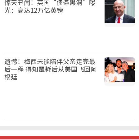
惊天丑闻！英国“债务黑洞”曝
光：高达12万亿英镑
国际 2026-08-09
遗憾！梅西未能陪伴父亲走完最
后一程 得知噩耗后从美国飞回阿
根廷
体育 2026-08-09