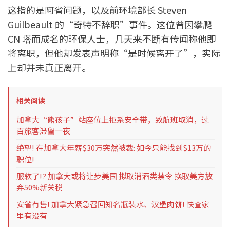
这指的是阿省问题，以及前环境部长 Steven
Guilbeault 的“奇特不辞职”事件。这位曾因攀爬
CN 塔而成名的环保人士，几天来不断有传闻称他即
将离职，但他却发表声明称“是时候离开了”，实际
上却并未真正离开。
相关阅读
加拿大“熊孩子”站座位上拒系安全带，致航班取消，过
百旅客滞留一夜
绝望! 在加拿大年薪$30万突然被裁: 如今只能找到$13万的
职位!
服软了!? 加拿大或将让步美国 拟取消酒类禁令 换取美方放
弃50%新关税
安省有售! 加拿大紧急召回知名瓶装水、汉堡肉饼! 快查家
里有没有