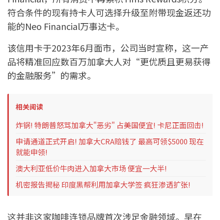
符合条件的现有持卡人可选择升级至附带现金返还功
能的Neo Financial万事达卡。
该信用卡于2023年6月面市，公司当时宣称，这一产
品将精准回应数百万加拿大人对“更优质且更易获得
的金融服务”的需求。
相关阅读
炸锅! 特朗普怒骂加拿大"恶劣" 占美国便宜! 卡尼正面回击!
申请通道正式开启! 加拿大CRA赔钱了 最高可领$5000 现在
就能申领!
澳大利亚低价牛肉进入加拿大市场 便宜一大半!
机密报告揭秘 印度黑帮利用加拿大学签 疯狂渗透扩张!
这并非这家咖啡连锁品牌首次涉足金融领域。早在