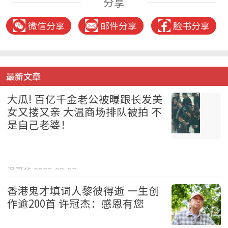
分享
微信分享
邮件分享
脸书分享
最新文章
大瓜! 百亿千金老公被曝跟长发美
女又搂又亲 大温商场排队被拍 不
是自己老婆！
温哥华 2026-08-07
香港鬼才填词人黎彼得逝 一生创
作逾200首 许冠杰：感恩有您