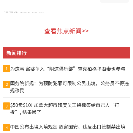
温哥华 2026-08-07
查看焦点新闻>>
新闻排行
为这事 富婆争入“阴道俱乐部”查克柏格华裔妻也参与
1
国务院新规：为预防犯罪可限制公民出境，公务员不得违
2
规移民
$50卖$10! 加拿大超市印度员工换标签给自己人“打
3
折”, 结果惨了
中国公布出境入境规定 危害国安、违反出口管制禁出境
4