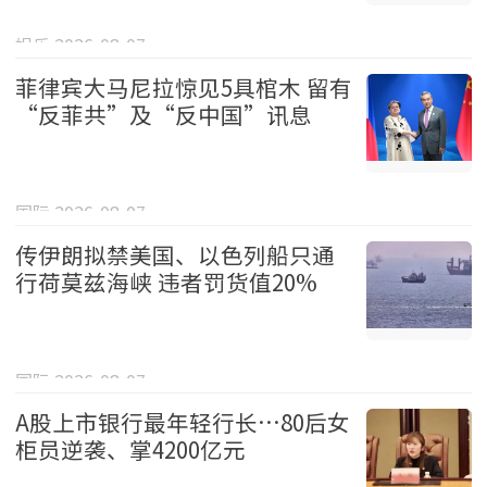
娱乐 2026-08-07
菲律宾大马尼拉惊见5具棺木 留有
“反菲共”及“反中国”讯息
国际 2026-08-07
传伊朗拟禁美国、以色列船只通
行荷莫兹海峡 违者罚货值20%
国际 2026-08-07
A股上市银行最年轻行长…80后女
柜员逆袭、掌4200亿元