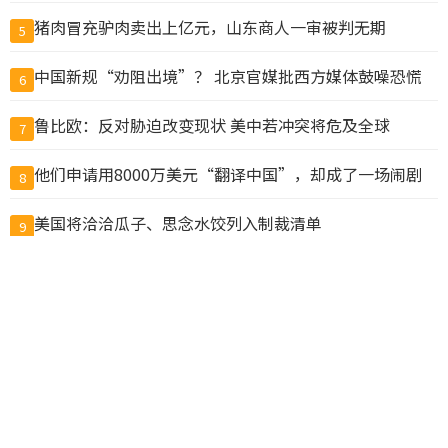
猪肉冒充驴肉卖出上亿元，山东商人一审被判无期
5
中国新规“劝阻出境”？ 北京官媒批西方媒体鼓噪恐慌
6
鲁比欧：反对胁迫改变现状 美中若冲突将危及全球
7
他们申请用8000万美元“翻译中国”，却成了一场闹剧
8
美国将洽洽瓜子、思念水饺列入制裁清单
9
温哥华两教会学校涉虐童集体诉讼 法院准以3000万元和
10
解
查看完整榜单>>